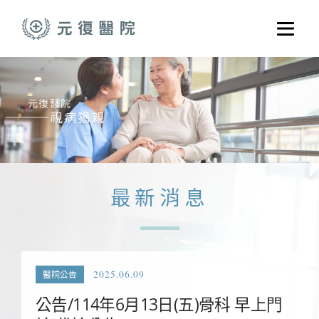
跳至主要內容
選單
關於元復
就醫指南
醫學門診
醫療養護服務
最新消息
健康共好
元復醫養體系
2025.06.09
醫院公告
公告/114年6月13日(五)骨科 早上門