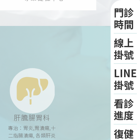
門診
時間
線上
掛號
LINE
掛號
看診
進度
肝膽腸胃科
專治：胃炎,胃潰瘍,十
復健
二指腸潰瘍, 各類肝炎