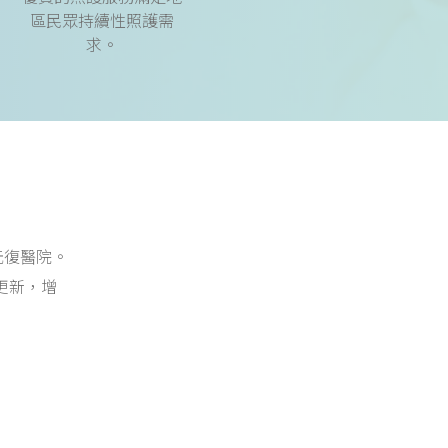
區民眾持續性照護需
求。
元復醫院。
更新，增