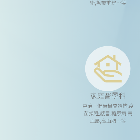
術,韌帶重建…等
家庭醫學科
專治：健康檢查諮詢,疫
苗接種,感冒,糖尿病,高
血壓,高血脂…等