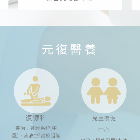
元復醫養
復健科
兒童復健
專治：神經系統(中
中心
風)、疼痛控制(軟組織