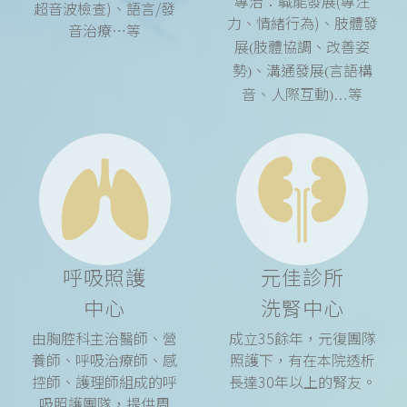
專治：職能發展(專注
超音波檢查)、語言/發
力、情緒行為)、
肢體發
音治療…等
展(肢體協調、改善姿
勢)、
溝通發展
(言語構
音、人際互動)
…等
呼吸照護
元佳診所
中心
洗腎中心
由胸腔科主治醫師、營
成立35餘年，元復團隊
養師、呼吸治療師、感
照護下，有在本院透析
控師、護理師組成的呼
長達30年以上的腎友。
吸照護團隊，提供周