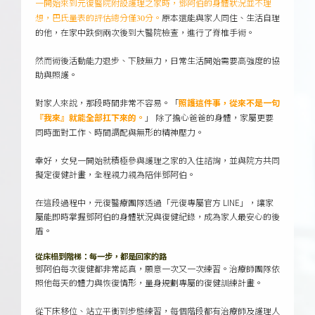
一開始來到元復醫院附設護理之家時，鄧阿伯的身體狀況並不理
原本還能與家人同住、生活自理
想，巴氏量表的評估總分僅30分。
的他，在家中跌倒兩次後到大醫院檢查，進行了脊椎手術。
然而術後活動能力退步、下肢無力，日常生活開始需要高強度的協
助與照護。
對家人來說，那段時間非常不容易。「
照護這件事，從來不是一句
」 除了擔心爸爸的身體，家屬更要
『我來』就能全部扛下來的。
同時面對工作、時間調配與無形的精神壓力。
幸好，女兒一開始就積極參與護理之家的入住諮詢，並與院方共同
擬定復健計畫，全程親力親為陪伴鄧阿伯。
在這段過程中，元復醫療團隊透過「元復專屬官方 LINE」，讓家
屬能即時掌握鄧阿伯的身體狀況與復健紀錄，成為家人最安心的後
盾。
從床榻到階梯：每一步，都是回家的路
鄧阿伯每次復健都非常認真，願意一次又一次練習。治療師團隊依
照他每天的體力與恢復情形，量身規劃專屬的復健訓練計畫。
從下床移位、站立平衡到步態練習，每個階段都有治療師及護理人