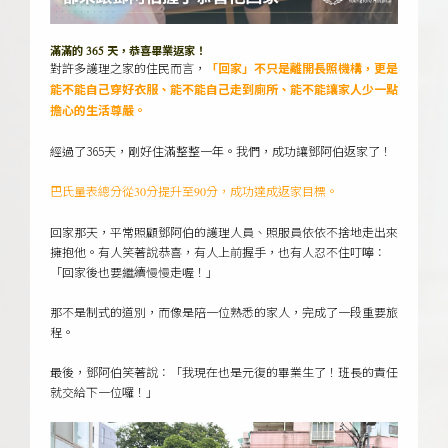
滿滿的 365 天，恭喜畢業返家！
對許多護理之家的住民而言，
「回家」不只是離開長照機構，更是
能不能自己穿好衣服、能不能自己走到廁所、能不能讓家人少一點
擔心的生活尊嚴。
經過了365天，剛好住滿整整一年。我們，成功讓鄧阿伯返家了！
巴氏量表總分從30分提升至90分，成功達成返家目標。
回家那天，平常照顧鄧阿伯的護理人員、照服員依依不捨地走出來
擁抱他。有人笑著說恭喜，有人上前握手，也有人忍不住叮嚀：
「回家後也要繼續慢慢走喔！」
那不是制式的道別，而像是陪一位熟悉的家人，完成了一段重要旅
程。
最後，鄧阿伯笑著說：「我現在也是元復的畢業生了！班長的責任
就交給下一位囉！」