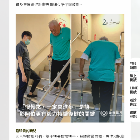
員及專屬復健計畫專員細心陪伴與鼓勵。
門診
時間
線上
掛號
LINE
掛號
看診
進度
復健
登記
最珍貴的瞬間
照片裡的鄧阿伯，雙手扶著樓梯扶手，身體微微前傾，專注地把腳