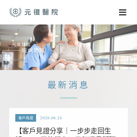
跳至主要內容
選單
關於元復
就醫指南
醫學門診
醫療養護服務
最新消息
健康共好
元復醫養體系
2026.06.24
客戶見證
【客戶見證分享｜一步步走回生