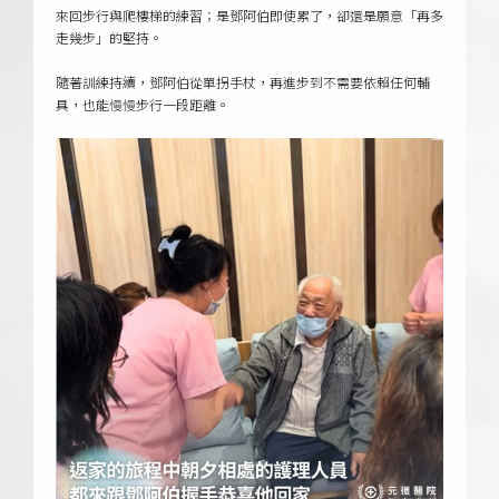
來回步行與爬樓梯的練習；是鄧阿伯即使累了，卻還是願意「再多
走幾步」的堅持。
隨著訓練持續，鄧阿伯從單拐手杖，再進步到不需要依賴任何輔
具，也能慢慢步行一段距離。