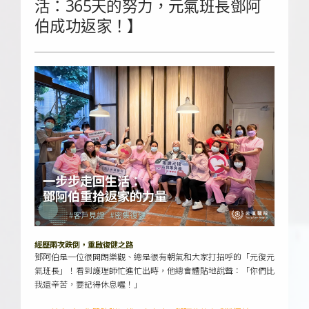
活：365天的努力，元氣班長鄧阿
伯成功返家！】
經歷兩次跌倒，重啟復健之路
鄧阿伯是一位很開朗樂觀、總是很有朝氣和大家打招呼的「元復元
氣班長」！看到護理師忙進忙出時，他總會體貼地說聲：「你們比
我還辛苦，要記得休息喔！」