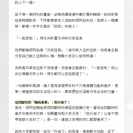
踩上下一階。
這不是一個特別的畫面，卻是持續復健中最珍貴的瞬間。因為對曾
經長時間臥床、下床都需要他人協助的鄧阿伯來說，每爬上一階樓
梯，都是一步步在靠近「回家」的路上。
「一起走啦！」用生命影響生命的元氣班長
我們都稱鄧阿伯是「元氣班長」！遇到新入住的住民，他總會主動
分享自己剛入住時的心情，鼓勵大家安心接受照護。
有時看到其他住民不想復健，他還會主動邀約：「一起走啦！我以
前也是躺在床上的，現在都可以走這麼遠了！」
一句簡單的邀請，讓人看見復健帶來的不只是身體功能的進步，更
是一個重新找回生活信心的人，願意把這份溫暖分享出去的力量。
從四腳拐到「輔具畢業」：我升級了！
後來，鄧阿伯開始使用四腳拐杖練習短距離行走。當他從四腳拐杖
進步到單拐手杖時，他興奮地和大家分享：「我升級了！以後不用
帶那麼大支的了！」那一刻，護理之家裡的同仁都跟著笑了。
因為大家都知道，這句「升級了」的背後，是無數次站起、坐下、