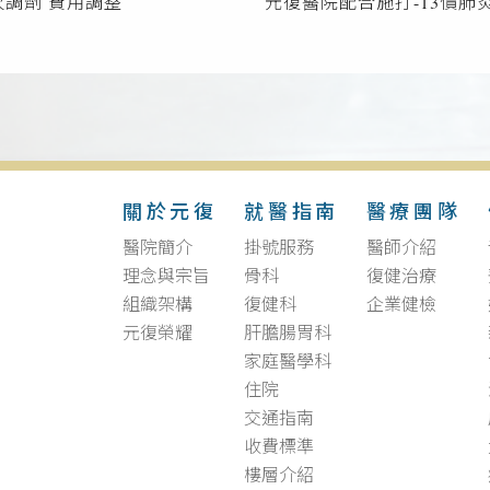
次調劑 費用調整
元復醫院配合施打-13價肺
關於元復
就醫指南
醫療團隊
醫院簡介
掛號服務
醫師介紹
理念與宗旨
骨科
復健治療
組織架構
復健科
企業健檢
元復榮耀
肝膽腸胃科
家庭醫學科
住院
交通指南
收費標準
樓層介紹