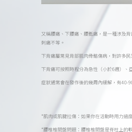
又稱腰痛、下腰痛、腰骶痛，是一種涉及背
刺痛不等。
下背痛屬常見背部肌肉骨骼傷病，對許多民
下背痛可按照時程分為急性（小於6週）、亞
症狀通常會在發作後的幾周內緩解，有40-
*肌肉或肌腱拉傷：如果你在活動時用力過
*腰椎椎間盤問題：腰椎椎間盤是脊柱上的