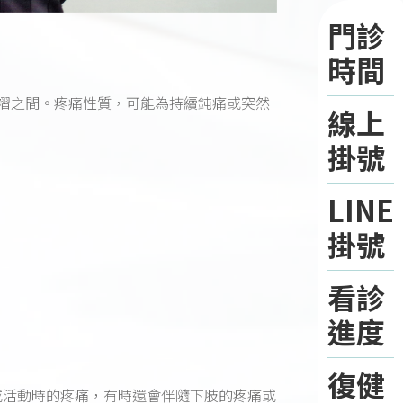
門診
時間
褶之間。疼痛性質，可能為持續鈍痛或突然
線上
掛號
LINE
掛號
看診
進度
復健
或活動時的疼痛，有時還會伴隨下肢的疼痛或