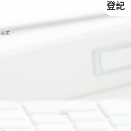
登記
。
引起的。