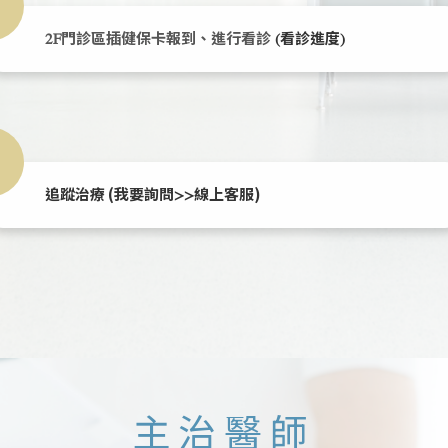
2F門診區插健保卡報到、進行看診
(看診進度)
追蹤治療 (
)
我要詢問>>線上客服
主治醫師