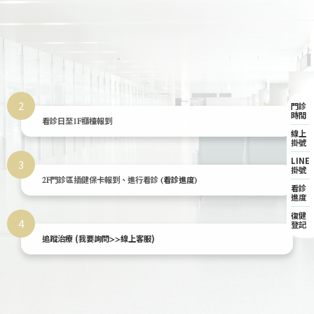
2
門診
時間
看診日至1F櫃檯報到
線上
掛號
LINE
3
掛號
2F門診區插健保卡報到、進行看診
(看診進度)
看診
進度
復健
4
登記
追蹤治療 (
)
我要詢問>>線上客服