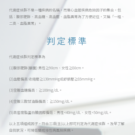
代謝症候群不是一種疾病的名稱，而是心血管疾病危險因子的集合，包
括：腹部肥胖、高血糖、高血壓、血脂異常為了方便記住，又稱「一粗、
二高、血脂異常」。
判定標準
代謝症候群判定標準為
(1)腹部肥胖(腰圍):男性≧90cm、女性≧80cm。
(2)血壓偏高:收縮壓≧130mmHg或舒張壓≧85mmHg。
(3)空腹血糖偏高：≧100mg/dL。
(4)空腹三酸甘油酯偏高：≧150mg/dL。
(5)高密度脂蛋白膽固醇偏低：男性<40mg/dL、女性<50mg/dL。
以上五項組成因子，符合三項(含)以上即可判定為代謝症候群 。及早了解
自我狀況，可降低變成慢性病風險疾病。