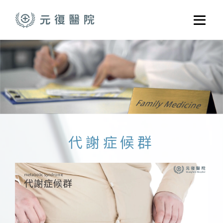
跳至主要內容
選單
關於元復
就醫指南
醫學門診
醫療養護服務
健康共好
代謝症候群
元復醫養體系