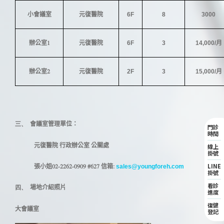
小會議室
元復醫院
6F
8
3000
1
辦公室
元復醫院
6F
3
14,000/
月
2
辦公室
元復醫院
2F
3
15,000/
月
三、
會議室管理單位：
門診
時間
元復醫院 行政辦公室 公關處
線上
掛號
LINE
02-2262-0909 #627
:
張小姐
信箱
sales@youngforeh.com
掛號
看診
四、
場地介紹照片
進度
復健
大會議室
登記