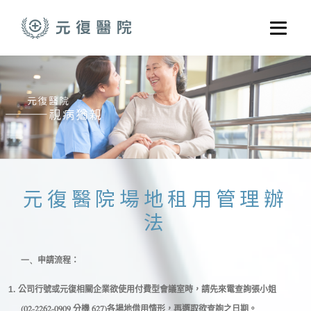
跳至主要內容
選單
關於元復
就醫指南
醫學門診
醫療養護服務
健康共好
元復醫院場地租用管理辦
法
元復醫養體系
一、
申請流程：
1.
公司行號或元復相關企業欲使用付費型會議室時，請先來電查詢張小姐
(02-2262-0909
627)
分機
各場地借用情形，再選取欲查詢之日期。