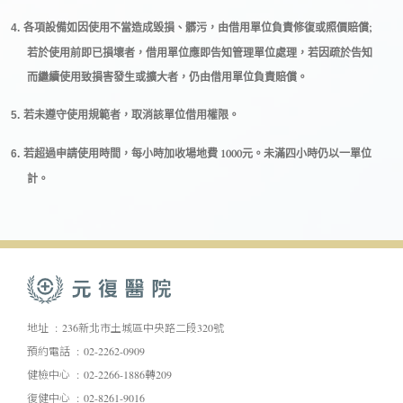
;
4.
各項設備如因使用不當造成毀損、髒污，由借用單位負責修復或照價賠償
若於使用前即已損壞者，借用單位應即告知管理單位處理，若因疏於告知
而繼續使用致損害發生或擴大者，仍由借用單位負責賠償。
5.
若未遵守使用規範者，取消該單位借用權限。
1000
6.
若超過申請使用時間，每小時加收場地費
元。未滿四小時仍以一單位
計。
地址
236新北市土城區中央路二段320號
預約電話
02-2262-0909
健檢中心
02-2266-1886轉209
復健中心
02-8261-9016