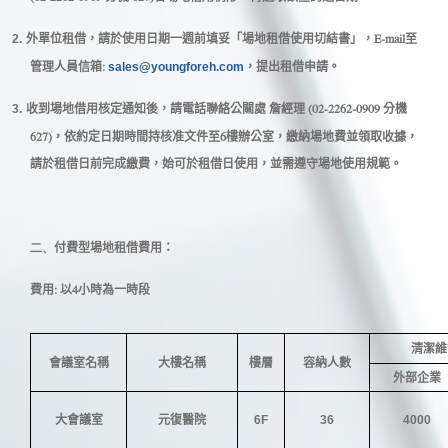
E-mail
2.
外單位租借，請於使用日期一週前填妥「場地租借使用切結書」，
至
:
管理人員信箱
sales@youngforeh.com
，提出租借申請。
(02-2262-0909
3.
收到場地借用核定通知後，請電話聯絡公關處 詹經理
分機
627)
6
，依約定日期時間持核准文件至
樓辦公室，繳納場地費並領取收據，
請於租借日前完成繳費，始可於租借日使用，並需遵守場地使用規範。
二、
付費型場地租借費用：
:
4
費用
以
小時為一時段
清潔維
會議室名稱
大樓名稱
樓層
容納人數
外部企業
大會議室
元復醫院
6F
36
4000