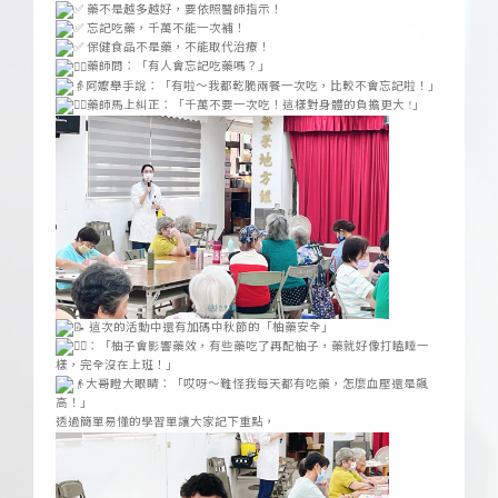
藥不是越多越好，要依照醫師指示！
忘記吃藥，千萬不能一次補！
保健食品不是藥，不能取代治療！
藥師問：「有人會忘記吃藥嗎？」
阿嬤舉手說：「有啦～我都乾脆兩餐一次吃，比較不會忘記啦！」
藥師馬上糾正：「千萬不要一次吃！這樣對身體的負擔更大 !」
這次的活動中還有加碼中秋節的「柚藥安全」
：「柚子會影響藥效，有些藥吃了再配柚子，藥就好像打瞌睡一
樣，完全沒在上班！」
大哥瞪大眼睛：「哎呀～難怪我每天都有吃藥，怎麼血壓還是飆
高！」
透過簡單易懂的學習單讓大家記下重點，