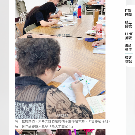
門診
時間
線上
掛號
LINE
掛號
看診
進度
復健
登記
每一位媽媽們、大哥大姊們還將柚子畫得超生動、上色都超仔細，
每一份作品都讓人直呼「是天才畫家！」