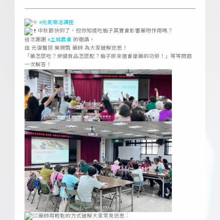
#元氣樂活講座
中秋節快到了，但你知道吃柚子其實會影響藥物作用嗎？
這次謝謝
#土城農會
的邀請，
由 元復醫院 吳婉甄 藥師 為大家破解迷思！
「藥怎麼吃？保健食品怎麼配？柚子原來還會搶藥的功勞！」等等問題
一次解答！
藥師用輕鬆的方式破解大家常見迷思：