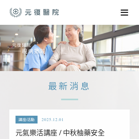
跳至主要內容
選單
關於元復
就醫指南
醫學門診
醫療養護服務
最新消息
健康共好
元復醫養體系
2025.12.01
講座/活動
元氣樂活講座 / 中秋柚藥安全