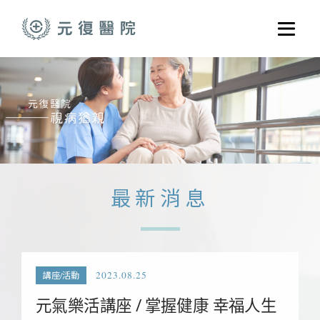
跳至主要內容
選單
關於元復
就醫指南
醫學門診
醫療養護服務
最新消息
健康共好
元復醫養體系
2023.08.25
講座/活動
元氣樂活講座 / 掌握健康 幸福人生