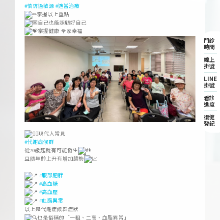
#慎防過敏源
#適當治療
掌握以上重點
自己也能照顧好自己
掌握健康 全家幸福
門診
時間
線上
掛號
LINE
掛號
看診
進度
復健
登記
ㅤ
現代人常見
#代謝症候群
從20歲起就有可能發生
且隨年齡上升有增加趨勢
ㅤ
#腹部肥胖
#高血糖
#高血壓
#血脂異常
以上是代謝症候群症狀
也是俗稱的「一粗、二高、血脂異常」