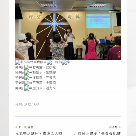
預防代謝症候群
絕招
第➊招
聰明選、健康吃
第➋招
動動手、動動腳
第➌招
作檢查、早發現
第➍招
不吸菸、少喝酒
第➎招
壓力去、活力來
分類:
講座/活動
上一則消息
下一則消息
元氣樂活講座 / 實踐全⼈照
元氣樂活講座 / 營養強肌健