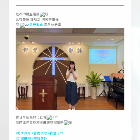
這次的講座邀請
元復醫院 護理部 洪美秀主任
至
#恩光教會
與各位分享
ㅤ
在現今超高齡化社會
我們如何自身掌握健康管理策略
ㅤ
#衛生教育
#營養攝取
#合適工作
#定期健檢
#預防意外