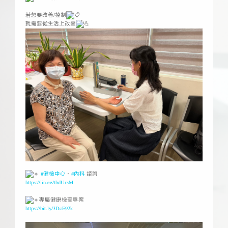
ㅤ
若想要改善/控制
就需要從生活上改變
ㅤ
#健檢中心
、
#內科
諮詢
https://lin.ee/tbdUrsM
ㅤ
專屬健康檢查專案
https://bit.ly/3DcE92k
ㅤ