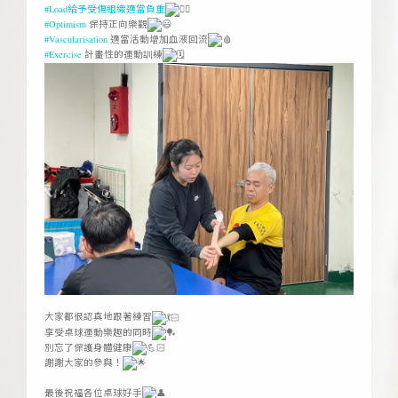
#Load給予受傷組織適當負重
#Optimism
保持正向樂觀
#Vascularisation
適當活動增加血液回流
#Exercise
計畫性的運動訓練
ㅤ
大家都很認真地跟著練習
享受桌球運動樂趣的同時
別忘了保護身體健康
謝謝大家的參與！
ㅤ
最後祝福各位桌球好手