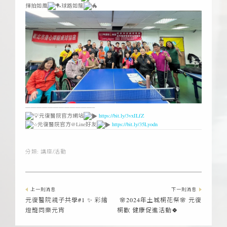
揮拍如風
球路如龍
————————————–
元復醫院官方網站
https://bit.ly/3vxILfZ
元復醫院官方@Line好友
https://bit.ly/35Lyodn
分類:
講座/活動
上一則消息
下一則消息
元復醫院親子共學#1 ✨ 彩繪
🌸2024年土城桐花祭🌸 元復
燈籠同樂元宵
桐歡 健康促進活動🍀