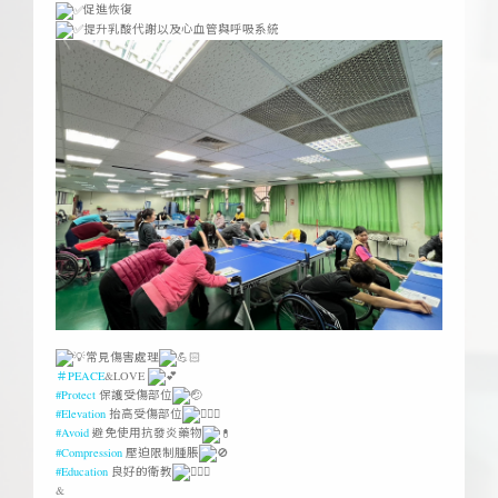
促進恢復
提升乳酸代謝以及心血管與呼吸系統
ㅤ
常見傷害處理
＃PEACE
&LOVE
#Protect
保護受傷部位
#Elevation
抬高受傷部位
#Avoid
避免使用抗發炎藥物
#Compression
壓迫限制腫脹
#Education
良好的衛教
&