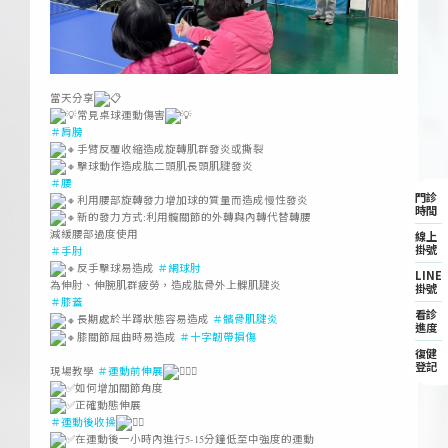
ㅤ
當天分享
常見桌球運動傷害
＃肩膀
手臂反覆收縮造成旋轉肌群發炎或撕裂
擊球動作造成肱二頭肌長頭肌腱發炎
＃腰
門診
利用腰部旋轉發力增加球的質量而造成慢性發炎
時間
新的發力方式:利用髖關節的外轉與內轉代替轉腰
減緩腰部過度使用
線上
掛號
＃手肘
反手擊球易造成
＃網球肘
LINE
為伸肘、伸腕肌群疲勞，造成肱骨外上髁肌腱炎
掛號
＃膝蓋
看診
長期處於半蹲狀態容易造成
＃髕骨肌腱炎
進度
膝關節屈曲時易造成
＃十字韌帶損傷
復健
ㅤ
登記
現場教學
＃運動前伸展
如何增加關節角度
正確動態伸展
＃運動後收操
在運動後一小時內進行5-15分鐘低至中強度的運動