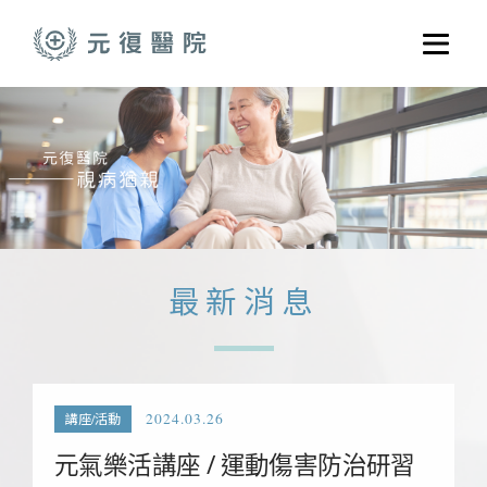
跳至主要內容
選單
關於元復
就醫指南
醫學門診
醫療養護服務
最新消息
健康共好
元復醫養體系
2024.03.26
講座/活動
元氣樂活講座 / 運動傷害防治研習