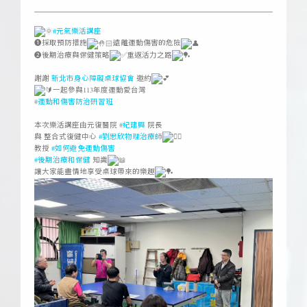
#元氣樂活講座
❶採取預防措施
遠離運動傷害的危險
❷後期治療與保健策略
重返活力之路
ㅤ
謝謝
新北市身心障礙桌球協會
邀約
一起參與113年度運動愛台灣
#運動和傷害防治研習班
ㅤ
本次樂活講座由元復醫院
#紀建興
院長
與 整合式復健中心
#劉思欣物理治療師
教授
#如何避免運動傷害
#後期治療和保健
知識
讓大家能盡情地享受桌球帶來的樂趣