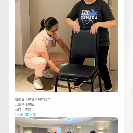
ㅤ
謝謝當天熱情參與的民眾
元氣樂活講座
我們下次見！
#元復心關心您