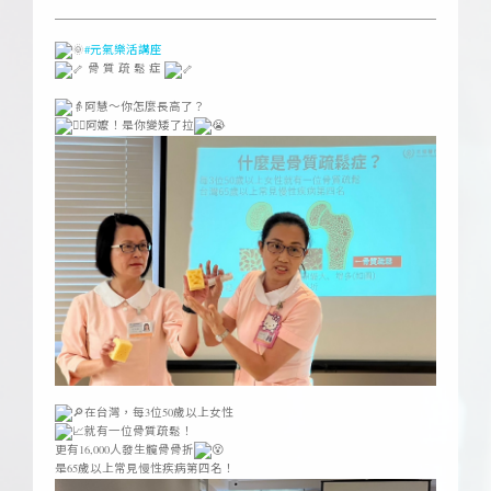
#元氣樂活講座
骨 質 疏 鬆 症
ㅤ
阿慧～你怎麼長高了？
阿嬤！是你變矮了拉
ㅤ
在台灣，每3位50歲以上女性
就有一位骨質疏鬆！
更有16,000人發生髖骨骨折
是65歲以上常見慢性疾病第四名！