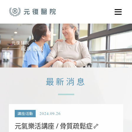
跳至主要內容
選單
關於元復
就醫指南
醫學門診
醫療養護服務
最新消息
健康共好
元復醫養體系
2024.09.26
講座/活動
元氣樂活講座 / 骨質疏鬆症🦴