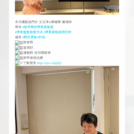
ㅤ
本次講座由門診 王玉津&賴雅慧 護理師
帶來
#如何預防骨質疏鬆症
#骨質密度檢查方法
#骨質疏鬆成因分析
還有
#對抗骨鬆4妙招
飲食對
習慣好
運動對-迷你蹲教學
即早發現治療
了解更多
https://pse.is/6gfhjf