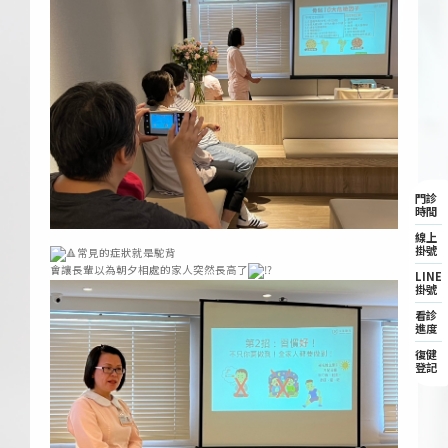
門診
時間
線上
ㅤ
掛號
常見的症狀就是駝背
會讓長輩以為朝夕相處的家人突然長高了
LINE
掛號
看診
進度
復健
登記