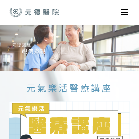
跳至主要內容
選單
關於元復
就醫指南
醫學門診
醫療養護服務
健康共好
元氣樂活醫療講座
元復醫養體系