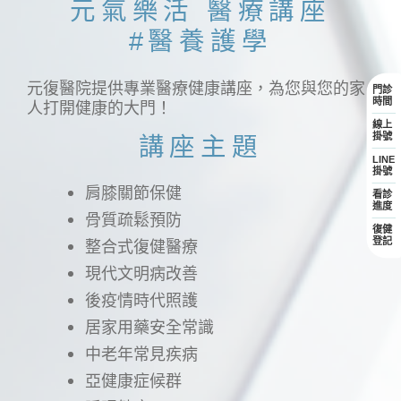
元氣樂活 醫療講座
#醫養護學
元復醫院提供專業醫療健康講座，為您與您的家
門診
時間
人打開健康的大門！
線上
掛號
講座主題
LINE
掛號
肩膝關節保健
看診
進度
骨質疏鬆預防
復健
整合式復健醫療
登記
現代文明病改善
後疫情時代照護
居家用藥安全常識
中老年常見疾病
亞健康症候群