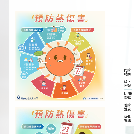
門診
時間
線上
掛號
LINE
掛號
看診
進度
復健
登記