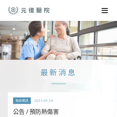
跳至主要內容
選單
關於元復
就醫指南
醫學門診
醫療養護服務
最新消息
健康共好
元復醫養體系
2023.05.19
政府資訊
公告 / 預防熱傷害