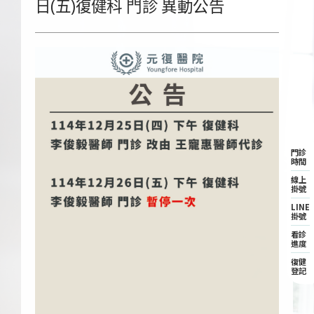
日(五)復健科 門診 異動公告
門診
時間
線上
掛號
LINE
掛號
看診
進度
復健
登記