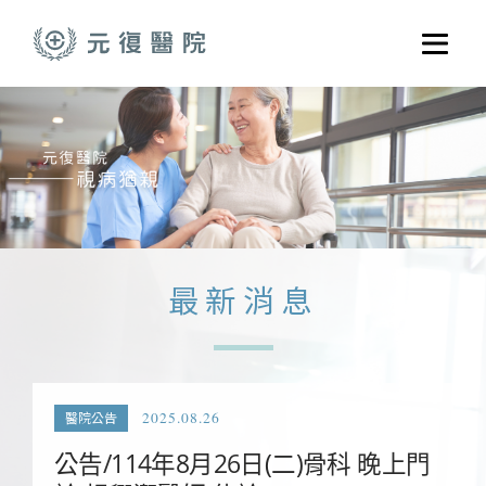
跳至主要內容
選單
關於元復
就醫指南
醫學門診
醫療養護服務
最新消息
健康共好
元復醫養體系
2025.08.26
醫院公告
公告/114年8月26日(二)骨科 晚上門