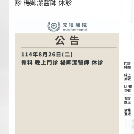
診 楊卿潔醫師 休診
門診
時間
線上
掛號
LINE
掛號
看診
進度
復健
登記