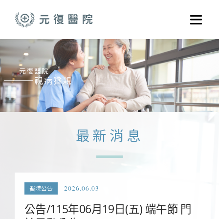
跳至主要內容
選單
關於元復
就醫指南
醫學門診
醫療養護服務
最新消息
健康共好
元復醫養體系
2026.06.03
醫院公告
公告/115年06月19日(五) 端午節 門