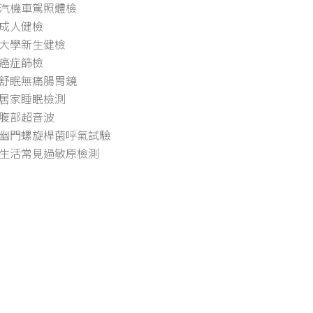
汽機車駕照體檢
成人健檢
大學新生健檢
癌症篩檢
舒眠無痛腸胃鏡
居家睡眠檢測
腹部超音波
幽門螺旋桿菌呼氣試驗
生活常見過敏原檢測