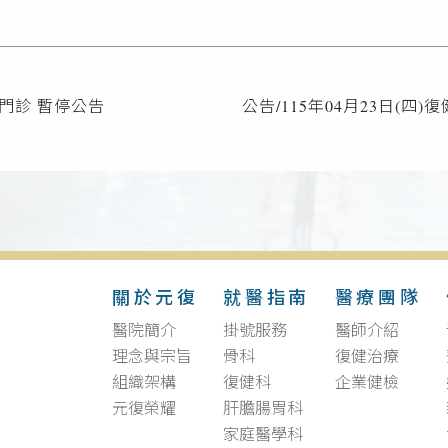
科 門診 暫停公告
公告/115年04月23日(四)
關於元復
就醫指南
醫療團隊
醫院簡介
掛號服務
醫師介紹
理念與宗旨
骨科
復健治療
組織架構
復健科
企業健檢
元復榮耀
肝膽腸胃科
家庭醫學科