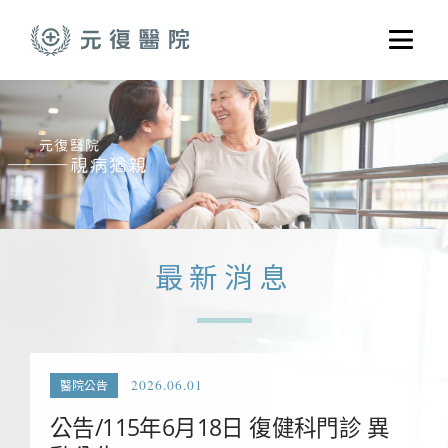
跳至主要內容
選單
關於元復
就醫指南
醫學門診
醫療養護服務
最新消息
健康共好
元復醫養體系
2026.06.01
醫院公告
公告/115年6月18日 復健科門診 異