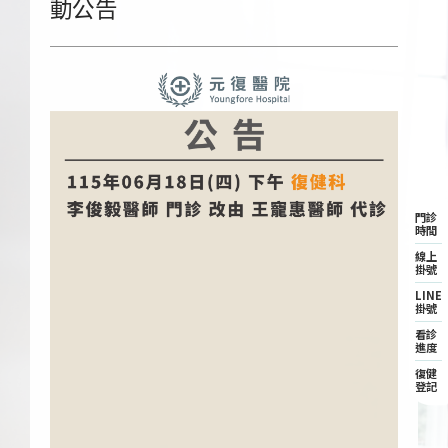
動公告
門診
時間
線上
掛號
LINE
掛號
看診
進度
復健
登記