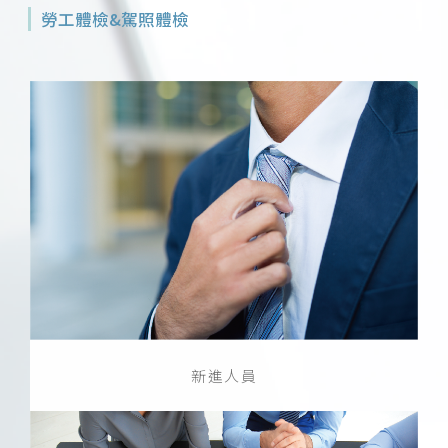
勞工體檢&駕照體檢
新進人員