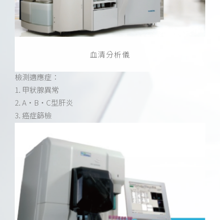
血清分析儀
檢測適應症：
1. 甲狀腺異常
2. A・B・C型肝炎
3. 癌症篩檢