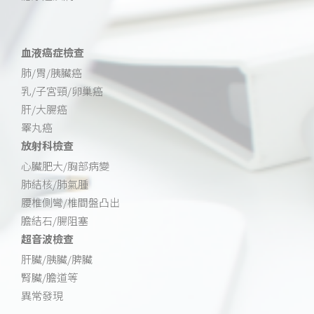
血液癌症檢查
肺/胃/胰臟癌
乳/子宮頸/卵巢癌
肝/大腸癌
睪丸癌
放射科檢查
心臟肥大/胸部病變
肺結核/肺氣腫
腰椎側彎/椎間盤凸出
膽結石/腸阻塞
超音波檢查
肝臟/胰臟/脾臟
腎臟/膽道等
異常發現