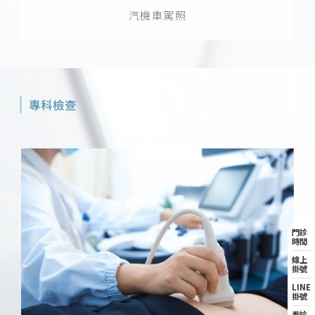
汽機車駕照
專科檢查
門診
時間
線上
掛號
LINE
掛號
看診