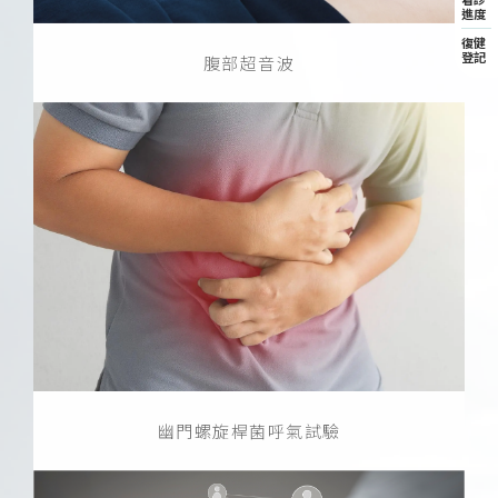
進度
復健
登記
腹部超音波
幽門螺旋桿菌呼氣試驗