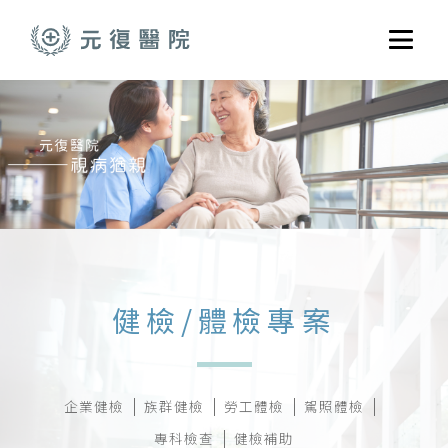
跳至主要內容
選單
關於元復
就醫指南
醫學門診
醫療養護服務
健康共好
健檢/體檢專案
元復醫養體系
企業健檢
族群健檢
勞工體檢
駕照體檢
專科檢查
健檢補助