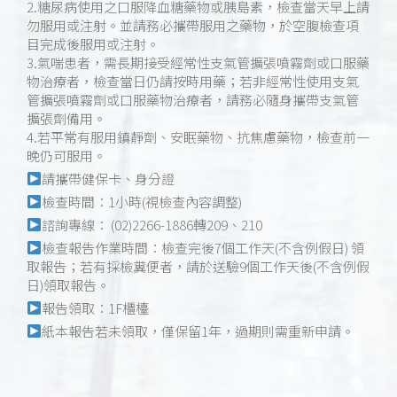
2.糖尿病使用之口服降血糖藥物或胰島素，檢查當天早上請
勿服用或注射。並請務必攜帶服用之藥物，於空腹檢查項
目完成後服用或注射。
3.氣喘患者，需長期接受經常性支氣管擴張噴霧劑或口服藥
物治療者，檢查當日仍請按時用藥；若非經常性使用支氣
管擴張噴霧劑或口服藥物治療者，請務必隨身攜帶支氣管
擴張劑備用。
4.若平常有服用鎮靜劑、安眠藥物、抗焦慮藥物，檢查前一
晚仍可服用。
請攜帶健保卡、身分證
檢查時間：1小時(視檢查內容調整)
諮詢專線： (02)2266-1886轉209、210
檢查報告作業時間：檢查完後7個工作天(不含例假日) 領
取報告；若有採檢糞便者，請於送驗9個工作天後(不含例假
日)領取報告。
報告領取：1F櫃檯
紙本報告若未領取，僅保留1年，過期則需重新申請。