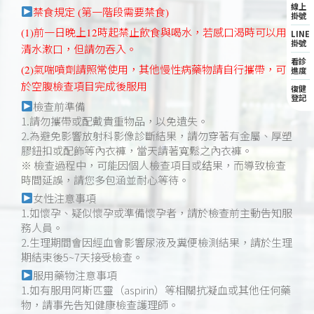
線上
禁食規定 (第一階段需要禁食)
掛號
(1)前一日晚上12時起禁止飲食與喝水，若感口渴時可以用
LINE
掛號
清水漱口，但請勿吞入。
看診
(2)氣喘噴劑請照常使用，其他慢性病藥物請自行攜帶，可
進度
於空腹檢查項目完成後服用
復健
登記
檢查前準備
1.請勿攜帶或配戴貴重物品，以免遺失。
2.為避免影響放射科影像診斷結果，請勿穿著有金屬、厚塑
膠鈕扣或配飾等內衣褲，當天請著寬鬆之內衣褲。
※ 檢查過程中，可能因個人檢查項目或结果，而導致檢查
時間延誤，請您多包涵並耐心等待。
女性注意事項
1.如懷孕、疑似懷孕或準備懷孕者，請於檢查前主動告知服
務人員。
2.生理期間會因經血會影響尿液及糞便檢測結果，請於生理
期結束後5~7天接受檢查。
服用藥物注意事項
1.如有服用阿斯匹靈（aspirin）等相關抗凝血或其他任何藥
物，請事先告知健康檢查護理師。