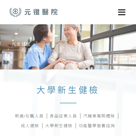
跳至主要內容
選單
關於元復
就醫指南
醫學門診
醫療養護服務
健康共好
大學新生健檢
元復醫養體系
新進/在職人員
食品從業人員
汽機車駕照體檢
成人健檢
大學新生健檢
功能醫學營養諮詢