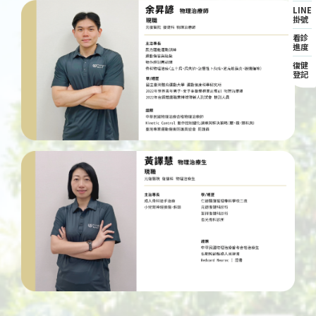
LINE
掛號
看診
進度
復健
登記