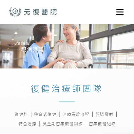
跳至主要內容
選單
關於元復
就醫指南
醫學門診
醫療養護服務
健康共好
復健治療師團隊
元復醫養體系
復健科
整合式復健
治療看診流程
靜脈雷射
特色治療
黃金期密集復健訓練
密集復健紀錄