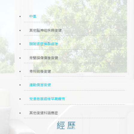
中風
其他腦神經疾病復健
腕隧道症侯群處理
脊髓損傷傷後復健
骨科術後復健
運動傷害復健
兒童發展遲緩早期療育
其他復健科適應症
經歷