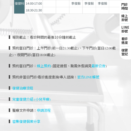
門診
時間
線上
掛號
LINE
掛號
▍報到截止：看診時間的最後10分鐘前截止
看診
進度
▍預約當日門診：
上午門診(前一日21:30截止)、
下午門診(當日12:00截
復健
登記
止)、
夜間門診(當日18:00截止)
▍預約當日門診：
線上預約
(國定連假、颱風休假請見
最新公告
)
▍預約非當日門診/看診進度查詢/專人諮詢：
官方LINE帳號
▍
復健治療流程
▍
兒童復健介紹 (小兒早療)
▍醫療文件申請：
申請流程
▍
密集復健個案分享