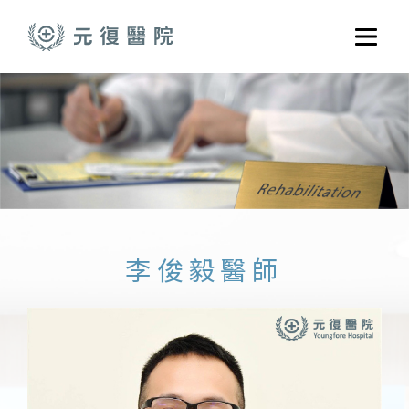
跳至主要內容
選單
關於元復
就醫指南
醫學門診
醫療養護服務
健康共好
李俊毅醫師
元復醫養體系