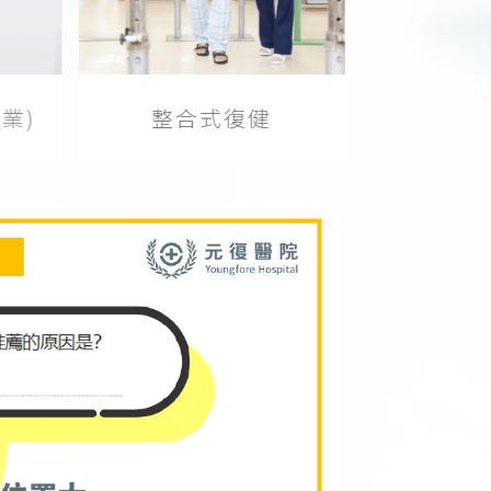
整合式復健
)