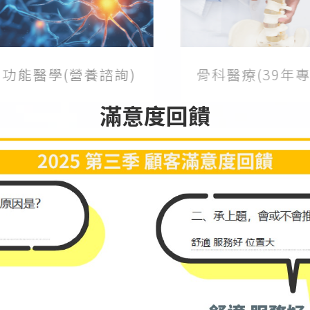
功能醫學(營養諮詢)
骨科醫療(39年專業
滿意度回饋