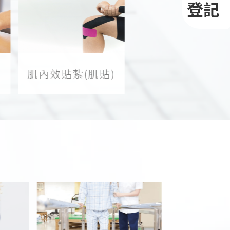
登記
肌內效貼紮(肌貼)