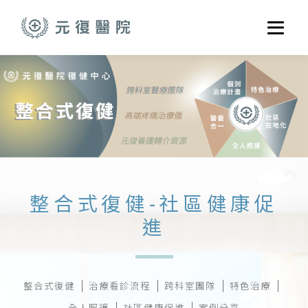
跳至主要內容
選單
關於元復
就醫指南
醫學門診
醫療養護服務
健康共好
整合式復健-社區健康促
元復醫養體系
進
整合式復健
治療看診流程
跨科室團隊
特色治療