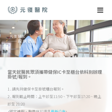
跳至主要內容
選單
關於元復
就醫指南
醫學門診
醫療養護服務
健康共好
當天就醫民眾須攜帶健保IC卡至櫃台依科別辦理
掛號/報到。
元復醫養體系
1 . 請先持健保卡至掛號櫃台報到。
2 . 報到截止時間：上午診至11:50、下午診至17:20、晚上
診至 21:20
(國定連假、颱風休診請見
最新公告
)