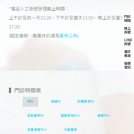
*電話人工掛號受理截止時間：
門診
上午診至前一天21:20、下午診至當天11:50、晚上診至當天
時間
17:20
線上
掛號
(國定連假、颱風休診請見
)
最新公告
LINE
掛號
看診
進度
復健
登記
▍門診時間表
骨科
復健科
肝膽腸胃科
家庭醫學科
健康管理中心
復健中心
兒童復健中心
功能醫學