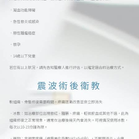
．凝血功能障礙
．急性發炎或感染
．惡性腫瘤癌症
．懷孕
．14歲以下兒童
若您有以上狀況，請先告知醫療人進行評估，以確定適合的治療方式。
震波術後衛教
軟組織、骨骼修復需要時間，疼痛逐漸改善並非立即消失
．冰敷：如治療部位出現發紅、腫脹、疼痛、輕微瘀血或其他不適，此為
組織修復之正常現象，通常在治療後幾天內會消失。可視情況使用冰敷，
每次以10-15分鐘為限。
．藥物：非相當疼痛（視覺量化指數VAS>5~6分），不服用消炎、止痛