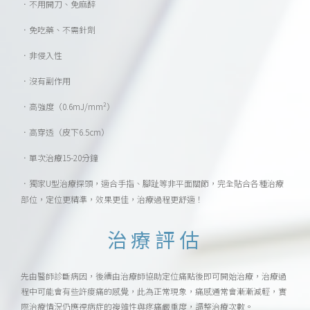
．不用開刀、免麻醉
．免吃藥、不需針劑
．非侵入性
．沒有副作用
．高強度（0.6mJ/mm²）
．高穿透（皮下6.5cm）
．單次治療15-20分鐘
獨家U型治療探頭，適合手指、腳趾等非平面關節，完全貼合各種治療
．
部位，定位更精準，效果更佳，治療過程更舒適！
治療評估
先由醫師診斷病因，後續由治療師協助定位痛點後即可開始治療，治療過
程中可能會有些許痠痛的感覺，此為正常現象，痛感通常會漸漸減輕，實
際治療情況仍應視病症的複雜性與疼痛嚴重度，調整治療次數。