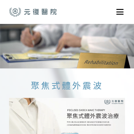
跳至主要內容
選單
關於元復
就醫指南
醫學門診
醫療養護服務
健康共好
聚焦式體外震波
元復醫養體系