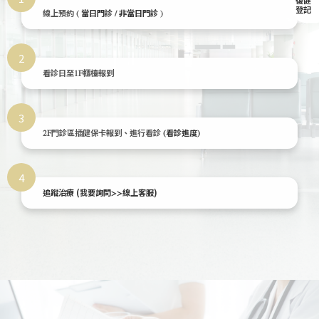
復健
登記
線上預約 (
當日門診
/
非當日門診
)
2
看診日至1F櫃檯報到
3
2F門診區插健保卡報到、進行看診
(看診進度)
4
追蹤治療 (
)
我要詢問>>線上客服