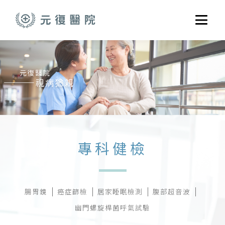
跳至主要內容
選單
關於元復
就醫指南
醫學門診
醫療養護服務
健康共好
專科健檢
元復醫養體系
腸胃鏡
癌症篩檢
居家睡眠檢測
腹部超音波
幽門螺旋桿菌呼氣試驗