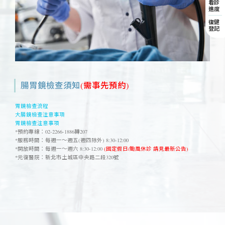
看診
進度
復健
登記
腸胃鏡檢查須知
(需事先預約)
胃鏡檢查流程
大腸鏡檢查注意事項
胃鏡檢查注意事項
*預約專線：02-2266-1886轉207
*服務時間：
每週一～週五(週四除外) 8:30-12:00
*
開放時間：每週一～週六 8:30-12:00
(
國定假日/颱風休診 請見
最新公告
)
*元復醫院：新北市土城區中央路二段320號