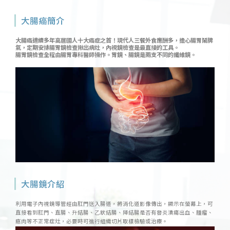
大腸癌簡介
大腸癌連續多年高居國人十大癌症之首！現代人三餐外食應酬多，擔心腸胃鬧脾
氣，定期安排腸胃鏡檢查揪出病灶，內視鏡檢查是最直接的工具。
腸胃鏡檢查全程由腸胃專科醫師操作。胃鏡、腸鏡是兩支不同的纖維鏡。
大腸鏡介紹
利用電子內視鏡導管經由肛門送入腸道，將消化道影像傳出，顯示在螢幕上，可
直接看到肛門、直腸、升結腸、乙狀結腸、降結腸是否有發炎潰瘍出血、腫瘤、
瘜肉等不正常症灶，必要時可進行組織切片取樣檢驗或治療。