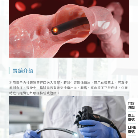
胃鏡介紹
利用電子內視鏡導管經口送入胃部，將消化道影像傳出，顯示在螢幕上，可直接
看到食道、胃及十二指腸是否有發炎潰瘍出血、腫瘤、瘜肉等不正常症灶，必要
時進行組織切片取樣檢驗或治療。
門診
時間
線上
掛號
LINE
掛號