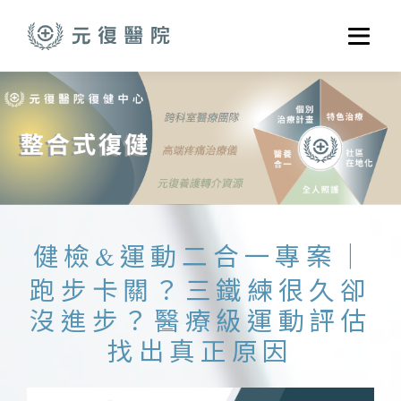
跳至主要內容
選單
關於元復
就醫指南
醫學門診
醫療養護服務
健康共好
健檢&運動二合一專案｜
元復醫養體系
跑步卡關？三鐵練很久卻
沒進步？醫療級運動評估
找出真正原因