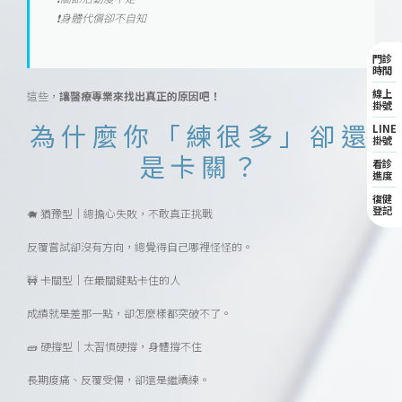
❗身體代償卻不自知
門診
時間
線上
這些，
讓醫療專業來找出真正的原因吧！
掛號
為什麼你「練很多」卻還
LINE
掛號
是卡關？
看診
進度
復健
登記
🐗 猶豫型｜總擔心失敗，不敢真正挑戰
反覆嘗試卻沒有方向，總覺得自己哪裡怪怪的。
🚧 卡關型｜在最關鍵點卡住的人
成績就是差那一點，卻怎麼樣都突破不了。
🧱 硬撐型｜太習慣硬撐，身體撐不住
長期痠痛、反覆受傷，卻還是繼續練。