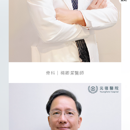
骨科｜楊卿潔醫師