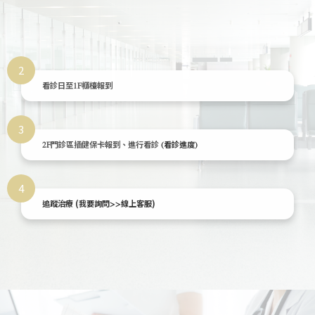
2
看診日至1F櫃檯報到
3
2F門診區插健保卡報到、進行看診
(看診進度)
4
追蹤治療 (
)
我要詢問>>線上客服