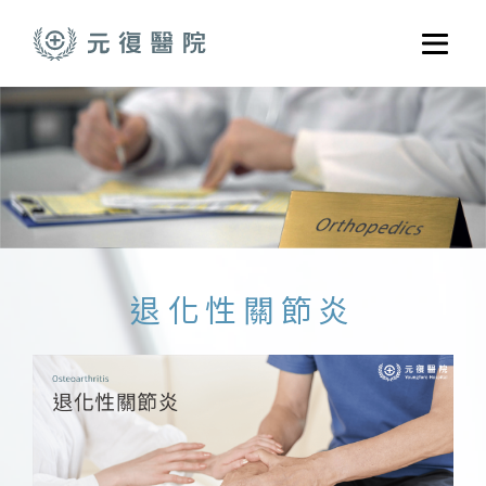
跳至主要內容
選單
關於元復
就醫指南
醫學門診
醫療養護服務
健康共好
退化性關節炎
元復醫養體系