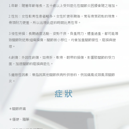
1.年齡：隨著年齡增長，五十歲以上受到退化性關節炎困擾會隨之增加。
2.性別：女性較男性患者略多。女性於更年期後，常有骨質疏鬆的現象，
骨頭耐力
更差，所以出現此症的時間比男性早。
3.慢性勞損：長期過度活動、姿勢不良，負重用力，體重過重，都可能導
致關節附
近軟組織損傷，關節微小移位，均會加重關節變性，磨損與破
壞。
4.創傷：外因性創傷，如骨折、軟骨、韌帶的損傷，影響膝關節的受力
面，加速關
節的磨損與退化。
5.繼發性因素：是指因其他關節疾病所併發的，例如痛風或類風濕關節
炎。
症狀
＊關節疼痛
＊僵硬、腫脹