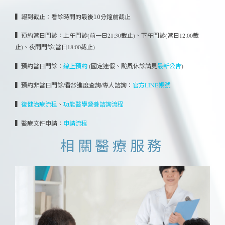
▍報到截止：看診時間的最後10分鐘前截止
▍預約當日門診：
上午門診(前一日21:30截止)、
下午門診(當日12:00截
止)、
夜間門診(當日18:00截止)
▍預約當日門診：
線上預約
(國定連假、颱風休診請見
最新公告
)
▍預約非當日門診/看診進度查詢/專人諮詢：
官方LINE帳號
▍
、
復健治療流程
功能醫學營養諮詢流程
▍醫療文件申請：
申請流程
相關醫療服務