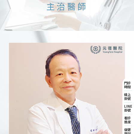
主治醫師
門診
時間
線上
掛號
LINE
掛號
看診
進度
復健
登記