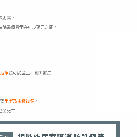
險更高。
院醫療費用在9-13萬元之間。
治療
並可能產生相關併發症。
要
手術及後續復健
。
甚至死亡。