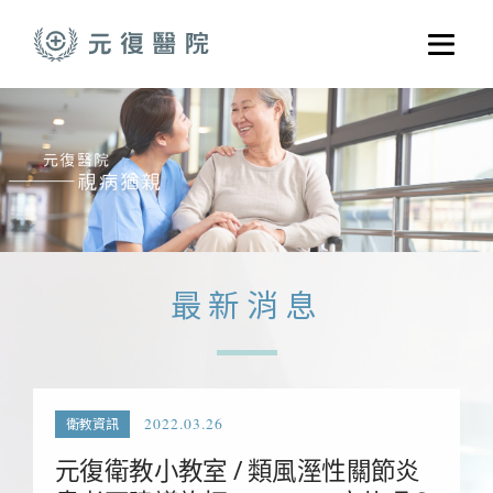
跳至主要內容
選單
關於元復
就醫指南
醫學門診
醫療養護服務
最新消息
健康共好
元復醫養體系
2022.03.26
衛教資訊
元復衛教小教室 / 類風溼性關節炎