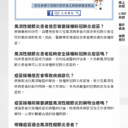
線上
掛號
LINE
掛號
ㅤ
看診
風濕性關節炎患者是否需要接種新冠肺炎疫苗？
進度
根據最新的研究，自體免疫發炎性風濕病患者在感染新冠肺炎後住
復健
院的風險相對較高。因此，醫療專家建議這些患者應該優先接種疫
登記
苗。
風濕性關節炎患者能夠安全接種新冠肺炎疫苗嗎？
除非患者對疫苗成分過敏，否則經過醫師評估後，大多數風濕性關
節炎患者是可以安全接種新冠肺炎疫苗的。ㅤ
疫苗接種是否會導致疾病惡化？
根據歐洲抗風濕聯盟的報告，接種新冠肺炎疫苗後，發炎性風濕性
疾病患者的副作用與一般大眾相似，多為非嚴重的短期局部及全身
症狀。
疫苗接種前需要調整風濕性關節炎的藥物治療嗎？
建議患者在接種疫苗前與醫師討論，檢視其疾病狀況及正在使用的
藥物，以便計劃最合適的接種時間。
哪種疫苗適合風濕性關節炎患者？