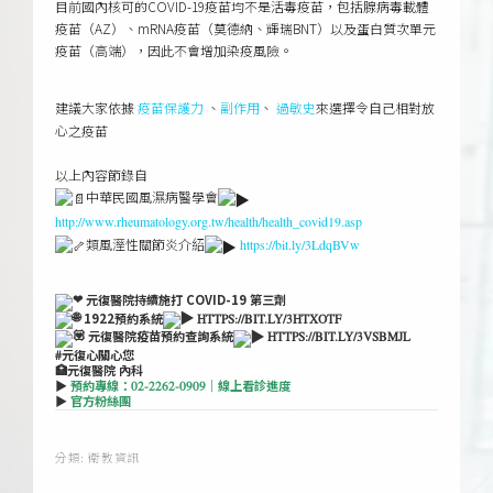
目前國內核可的COVID-19疫苗均不是活毒疫苗，包括腺病毒載體
疫苗（AZ）、mRNA疫苗（莫德納、輝瑞BNT）以及蛋白質次單元
疫苗（高端），因此不會增加染疫風險。
ㅤ
建議大家依據
、
、
來選擇令自己相對放
疫苗保護力
副作用
過敏史
心之疫苗
以上內容節錄自ㅤ
中華民國風濕病醫學會
http://www.rheumatology.org.tw/health/health_covid19.asp
類風溼性關節炎介紹
https://bit.ly/3LdqBVw
ㅤ
元復醫院持續施打 COVID-19 第三劑
1922預約系統
HTTPS://BIT.LY/3HTXOTF
元復醫院疫苗預約查詢系統
HTTPS://BIT.LY/3VSBMJL
#元復心關心您
🏥元復醫院 內科
▶
預約專線：02-2262-0909｜
線上看診進度
▶
官方粉絲團
分類:
衛教資訊