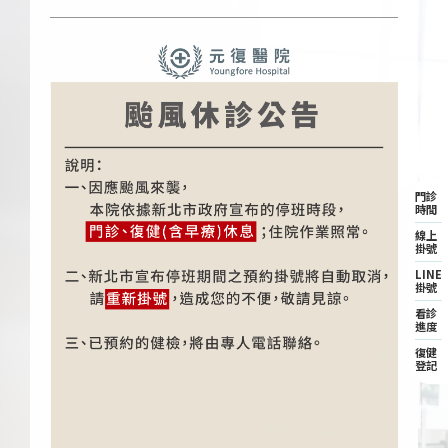
門診
時間
線上
掛號
LINE
掛號
看診
進度
復健
登記