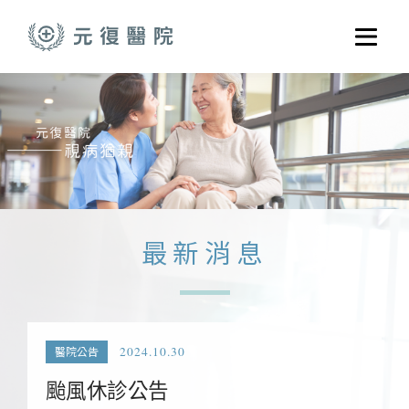
跳至主要內容
選單
關於元復
就醫指南
醫學門診
醫療養護服務
最新消息
健康共好
元復醫養體系
2024.10.30
醫院公告
颱風休診公告