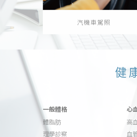
汽機車駕照
健
一般體格
心
體脂肪
高
理學診察
血