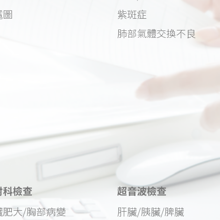
電圖
紫斑症
肺部氣體交換不良
射科檢查
超音波檢查
臟肥大/胸部病變
肝臟/胰臟/脾臟