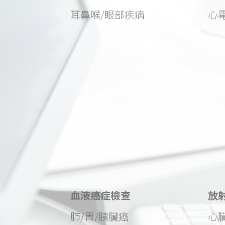
耳鼻喉/眼部疾病
心
血液癌症檢查
放
肺/胃/胰臟癌
心