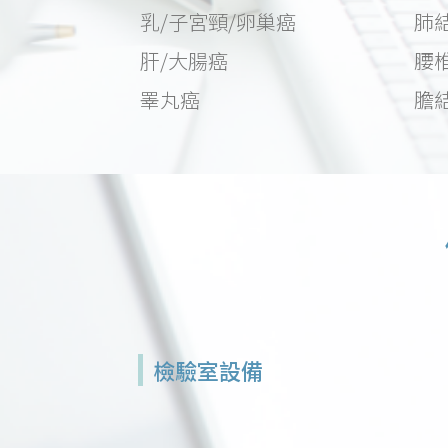
乳/子宮頸/卵巢癌
肺
肝/大腸癌
腰
睪丸癌
膽
檢驗室設備