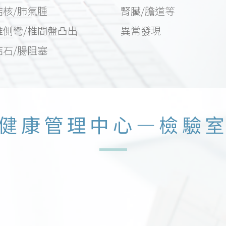
結核/肺氣腫
腎臟/膽道等
椎側彎/椎間盤凸出
異常發現
結石/腸阻塞
健康管理中心—檢驗