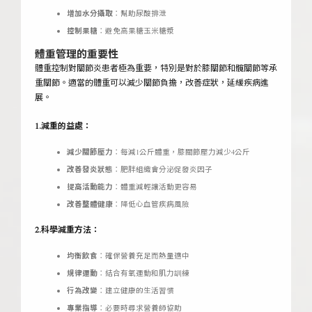
增加水分攝取
：幫助尿酸排泄
控制果糖
：避免高果糖玉米糖漿
體重管理的重要性
體重控制對關節炎患者極為重要，特別是對於膝關節和髖關節等承
重關節。適當的體重可以減少關節負擔，改善症狀，延緩疾病進
展。
1.減重的益處：
減少關節壓力
：每減1公斤體重，膝關節壓力減少4公斤
改善發炎狀態
：肥胖組織會分泌促發炎因子
提高活動能力
：體重減輕讓活動更容易
改善整體健康
：降低心血管疾病風險
2.科學減重方法：
均衡飲食
：確保營養充足而熱量適中
規律運動
：結合有氧運動和肌力訓練
行為改變
：建立健康的生活習慣
專業指導
：必要時尋求營養師協助