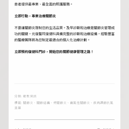
患者提供最專業、最全面的照護服務。
立即行動，專業治療關節炎
不要讓關節炎限制您的生活品質。及早診斷和治療是關節炎管理成
功的關鍵。元復醫院復健科具備完整的診斷和治療設備，經驗豐富
的醫療團隊將為您制定最適合的個人化治療計劃。
立即預約復健科門診，開始您的關節健康管理之路！
分類:
衛教資訊
標籤:
關節炎
、
關節結構
、
骨關節炎
、
痛風性關節炎
、
疾病調節抗風
濕藥