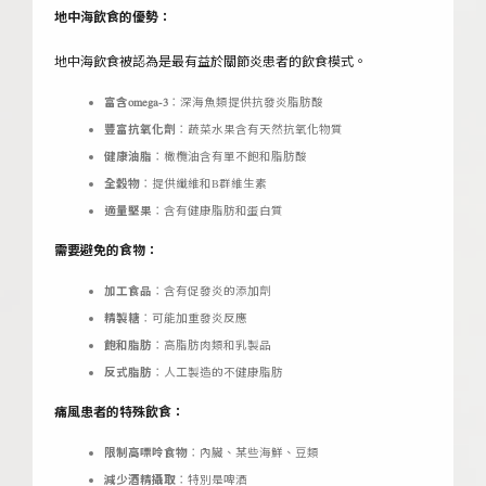
地中海飲食的優勢：
地中海飲食被認為是最有益於關節炎患者的飲食模式。
富含omega-3
：深海魚類提供抗發炎脂肪酸
豐富抗氧化劑
：蔬菜水果含有天然抗氧化物質
健康油脂
：橄欖油含有單不飽和脂肪酸
全穀物
：提供纖維和B群維生素
適量堅果
：含有健康脂肪和蛋白質
需要避免的食物：
加工食品
：含有促發炎的添加劑
精製糖
：可能加重發炎反應
飽和脂肪
：高脂肪肉類和乳製品
反式脂肪
：人工製造的不健康脂肪
痛風患者的特殊飲食：
限制高嘌呤食物
：內臟、某些海鮮、豆類
減少酒精攝取
：特別是啤酒