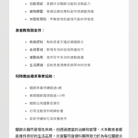
功能測試
：客觀評估關節功能和活動能力
藥物調整
：根據治療反應和副作用調整用藥
併發症預防
：早期發現和處理可能的併發症
患者教育與支持：
疾病認知
：幫助患者正確認識關節炎
自我管理
：教導有效的自我照護技巧
運動指導
：提供安全有效的運動建議
生活調適
：協助患者適應疾病帶來的改變
何時應該尋求專業協助：
關節疼痛持續超過6週
晨間關節僵硬超過1小時
關節出現腫脹或變形
日常活動受到明顯影響
症狀持續惡化或反覆發作
關節炎雖然是慢性疾病，但透過適當的治療和管理，大多數患者都
能維持良好的生活品質。元復醫院復健科團隊致力於為每位關節炎