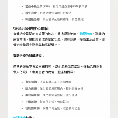
富血小板血漿(PRP)
：利用自體血液中的生長因子
增生治療
：刺激組織修復的注射療法
幹細胞治療
：再生醫學的新興療法（研究階段）
復健治療的核心價值
復健治療是關節炎管理的核心，通過運動治療、
物理治療
、職能治
療等方法，幫助患者改善關節功能、減輕疼痛、提高生活品質。復
健治療強調主動參與和長期堅持。
運動治療的科學基礎：
適當的運動不會加重關節炎 ，反而能夠改善症狀。運動治療需要
個人化設計，考慮患者的病情、體能和目標。
有氧運動
：改善心肺功能，控制體重
肌力訓練
：強化關節周圍肌肉，提供更好支撐
柔軟度訓練
：維持關節活動度，減少僵硬
平衡訓練
：提高穩定性，預防跌倒
功能性訓練
：模擬日常活動，改善實用功能
物理治療
技術：