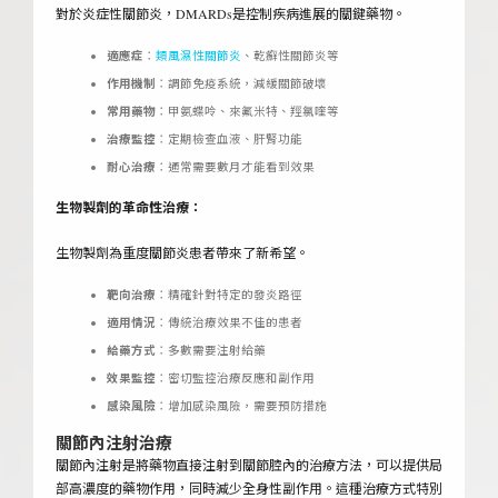
對於炎症性關節炎，DMARDs是控制疾病進展的關鍵藥物。
適應症
：
類風濕性關節炎
、乾癬性關節炎等
作用機制
：調節免疫系統，減緩關節破壞
常用藥物
：甲氨蝶呤、來氟米特、羥氯喹等
治療監控
：定期檢查血液、肝腎功能
耐心治療
：通常需要數月才能看到效果
生物製劑的革命性治療：
生物製劑為重度關節炎患者帶來了新希望。
靶向治療
：精確針對特定的發炎路徑
適用情況
：傳統治療效果不佳的患者
給藥方式
：多數需要注射給藥
效果監控
：密切監控治療反應和副作用
感染風險
：增加感染風險，需要預防措施
關節內注射治療
關節內注射是將藥物直接注射到關節腔內的治療方法，可以提供局
部高濃度的藥物作用，同時減少全身性副作用。這種治療方式特別