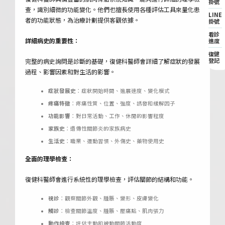
掛號
查，識別細微的功能變化。他們也擅長使用各種評估工具來量化患
LINE
者的功能狀態，為治療計劃提供客觀依據。
掛號
看診
詳細病史的重要性：
進度
復健
登記
完整的病史詢問是診斷的基礎，復健科醫師會詳細了解症狀的發展
過程、影響因素和對生活的影響。
症狀發展史
：症狀開始時間、進展速度、變化模式
疼痛特徵
：疼痛性質、位置、強度、誘發和緩解因子
功能影響
：對日常活動、工作、休閒的影響程度
家族史
：遺傳性關節炎的家族病史
生活史
：職業、運動習慣、外傷史、藥物使用史
全面的理學檢查：
復健科醫師會進行系統性的理學檢查，評估關節的結構和功能。
視診
：觀察關節外觀、腫脹、變形、皮膚變化
觸診
：檢查關節溫度、腫脹、壓痛點、肌肉張力
動作檢查
：評估主動和被動關節活動度