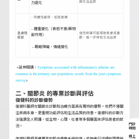
與生活品質
力退化
– 持續性疲勞、低度發燒
– 體重變化（食慾不振/藥物
全身性
慢性疼痛可能導致焦慮或憂
副作用）
症狀
鬱，進一步降低生活品質
– 睡眠障礙、情緒變化
<延伸閱讀：
Symptoms associated with inflammatory arthritis are
common in the primary care population: results from the joint symptoms
survey
>
二、關節炎 的專業診斷與評估
復健科的診斷優勢
復健科醫師在關節炎診斷和治療方面具有獨特的優勢。他們不僅關
注疾病本身，更重視功能評估和生活品質的改善。復健科的診斷方
法強調全人照護，從生物、心理、社會等多個層面來評估患者的狀
門診
況。
時間
線上
復健科醫師具備豐富的肌肉骨骼系統知識，能夠進行詳細的理學檢