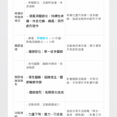
– 骨關節炎：活動時加重、休
息緩解
疼痛的
疼痛位置可為單一或多關
– 類風濕關節炎：持續性疼
特徵與
節，強度從輕微到劇烈不等
模式
痛，休息也痛 – 痛風：突然
劇烈發作
– 晨僵：
骨關節炎
< 30 分鐘，
類風濕關節炎 > 1 小時
關節僵
活動後逐漸改善；寒冷潮濕
硬
天氣症狀加重
– 僵硬部位：單一或多關節
– 急性腫脹：關節內積液，有
波動感
– 慢性腫脹：組織增生，關
關節腫
影響關節活動度、日常功
脹與變
節輪廓改變
能，手部變形亦影響外觀
形
– 關節變形：長期發炎造成
– 活動受限：活動範圍減少
造成日常生活困難（穿衣、
功能障
– 力量下降：握力、行走能
進食、開瓶蓋），影響工作
礙