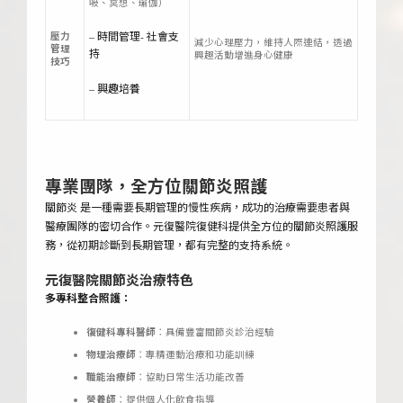
吸、冥想、瑜伽）
– 時間管理- 社會支
壓力
減少心理壓力，維持人際連結，透過
管理
持
興趣活動增進身心健康
技巧
– 興趣培養
專業團隊，全方位關節炎照護
關節炎 是一種需要長期管理的慢性疾病，成功的治療需要患者與
醫療團隊的密切合作。元復醫院復健科提供全方位的關節炎照護服
務，從初期診斷到長期管理，都有完整的支持系統。
元復醫院關節炎治療特色
多專科整合照護：
復健科專科醫師
：具備豐富關節炎診治經驗
物理治療師
：專精運動治療和功能訓練
職能治療師
：協助日常生活功能改善
營養師
：提供個人化飲食指導