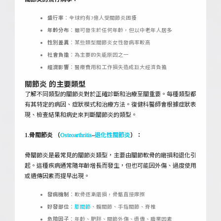
盛行率
：全球約有3億人受關節炎困擾
年齡分布
：雖可發生於任何年齡，但以中老年人居多
性別差異
：某些類型關節炎女性發病率較高
社會負擔
：為主要的失能原因之一
經濟影響
：醫療費用和工作損失造成巨大經濟負擔
關節炎 的主要類型
了解不同類型的關節炎對於正確診斷和治療至關重要。每種類型都
有其特定的病因、症狀模式和治療方法。復健科醫師會根據症狀表
現、檢查結果和病史來判斷關節炎的類型。
1.骨關節炎 （
Osteoarthritis
–
退化性關節炎
）：
骨關節炎是最常見的關節炎類型，主要由關節軟骨的磨損和退化引
起。這種疾病通常隨年齡增長而發生，但也可能因外傷、過度使用
或遺傳因素而提早出現。
發病機制
：軟骨逐漸磨損，骨骼直接摩擦
好發部位
：
膝關節
、髖關節、手指關節、脊椎
危險因子
：年齡、肥胖、關節外傷、遺傳、職業因素