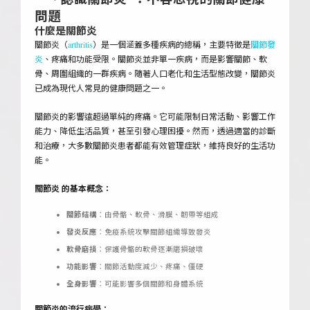
問題
什麼是關節炎
關節炎（
arthritis
）是一個涵蓋多種疾病的總稱，主要特徵是
關節發
炎
、疼痛和功能受限。關節炎並非單一疾病，而是影響關節、軟
骨、周圍組織的一群疾病。隨著人口老化和生活型態改變，關節炎
已成為現代人常見的健康問題之一。
關節炎的影響遠超過單純的疼痛。它可能限制日常活動、影響工作
能力、降低生活品質，甚至引發心理困擾。然而，透過適當的診斷
和治療，大多數關節炎患者都能有效管理症狀，維持良好的生活功
能。
關節炎 的基本概念：
關節結構
：由骨骼、軟骨、滑膜、韌帶等組成
發炎反應
：免疫系統攻擊關節組織導致發炎
軟骨磨損
：保護骨骼的軟骨逐漸磨損破壞
功能影響
：關節活動度減少、疼痛、僵硬
全身影響
：可能影響多個關節和身體系統
關節炎的流行病學：