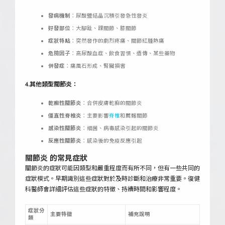
發病機制
：尿酸鹽結晶沉積引發急性發炎
好發部位
：大腳趾、踝關節、膝關節
症狀特點
：突然發作的劇烈疼痛、關節紅腫熱痛
危險因子
：高尿酸血症、飲食習慣、遺傳、某些藥物
併發症
：痛風石形成、腎臟損害
4.其他類型關節炎：
乾癬性關節炎
：合併皮膚乾癬的關節炎
僵直性脊椎炎
：主要影響
脊椎
和薦髂關節
感染性關節炎
：細菌、病毒感染引起的關節炎
反應性關節炎
：感染後的免疫反應引起
關節炎 的常見症狀
關節炎的症狀可能因類型和嚴重程度而有所不同，但有一些共同的
症狀模式。早期識別這些症狀對於及時診斷和治療非常重要。復健
科醫師會詳細評估這些症狀的特徵、持續時間和影響程度。
症狀分
主要特徵
補充說明
類