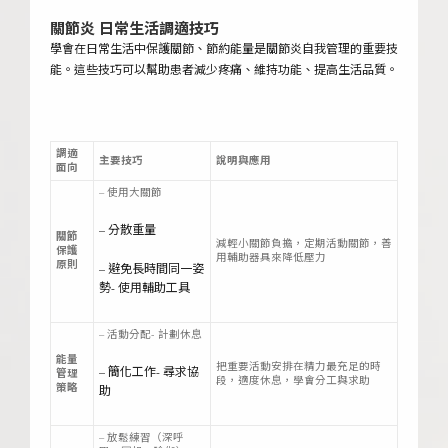
關節炎
日常生活調適技巧
學會在日常生活中保護關節、節約能量是關節炎自我管理的重要技
能。這些技巧可以幫助患者減少疼痛、維持功能、提高生活品質。
調適
主要技巧
說明與應用
面向
– 使用大關節
– 分散重量
關節
減輕小關節負擔，定期活動關節，善
保護
用輔助器具來降低壓力
原則
– 避免長時間同一姿
勢- 使用輔助工具
– 活動分配- 計劃休息
能量
把重要活動安排在精力最充足的時
– 簡化工作- 尋求協
管理
段，適度休息，學會分工與求助
策略
助
– 放鬆練習（深呼