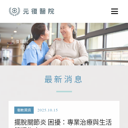
跳至主要內容
選單
關於元復
就醫指南
醫學門診
醫療養護服務
最新消息
健康共好
元復醫養體系
2025.10.15
衛教資訊
擺脫關節炎 困擾：專業治療與生活