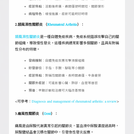
症狀特點
：活動後疼痛、晨間僵硬時間短、關節變形
病程特色
：緩慢進展，症狀可能時好時壞
2.類風濕性關節炎 （
Rheumatoid Arthritis
）：
類風濕性關節炎
是一種自體免疫疾病，免疫系統錯誤攻擊自己的關
節組織，導致慢性發炎。這種疾病通常影響多個關節，且具有對稱
性分布的特徵。
發病機制
：自體免疫反應攻擊滑膜組織
好發部位
：手指、手腕、腳趾等小關節
症狀特點
：對稱性關節痛、長時間晨僵、全身疲勞
關節外症狀
：可能影響心臟、肺部、血管等器官
預後
：早期診斷和治療可大幅改善預後
<可參考：
Diagnosis and management of rheumatoid arthritis: a review
>
3.痛風性關節炎 （
Gout
）：
痛風是由尿酸代謝異常引起的關節炎，當血液中尿酸濃度過高時，
尿酸鹽結晶會沉積在關節中，引發急性發炎反應。