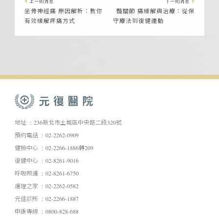
上一則消息
下一則消息
坐骨神經痛 原因解析：教你
髖關節 痛緩解與治療：從保
有效緩解疼痛方式
守療法到復健運動
地址
236新北市土城區中央路二段320號
預約電話
02-2262-0909
健檢中心
02-2266-1886轉209
復健中心
02-8261-9016
呼吸照護
02-8261-6750
護理之家
02-2262-0582
元佳診所
02-2266-1887
申訴專線
0800-828-688