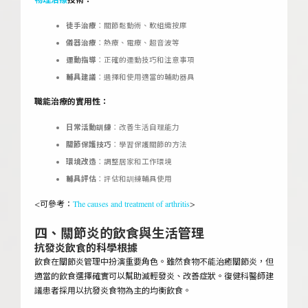
徒手治療
：關節鬆動術、軟組織按摩
儀器治療
：熱療、電療、超音波等
運動指導
：正確的運動技巧和注意事項
輔具建議
：選擇和使用適當的輔助器具
職能治療的實用性：
日常活動訓練
：改善生活自理能力
關節保護技巧
：學習保護關節的方法
環境改造
：調整居家和工作環境
輔具評估
：評估和訓練輔具使用
<可參考：
The causes and treatment of arthritis
>
四、關節炎的飲食與生活管理
抗發炎飲食的科學根據
飲食在關節炎管理中扮演重要角色。雖然食物不能治癒關節炎，但
適當的飲食選擇確實可以幫助減輕發炎、改善症狀。復健科醫師建
議患者採用以抗發炎食物為主的均衡飲食。