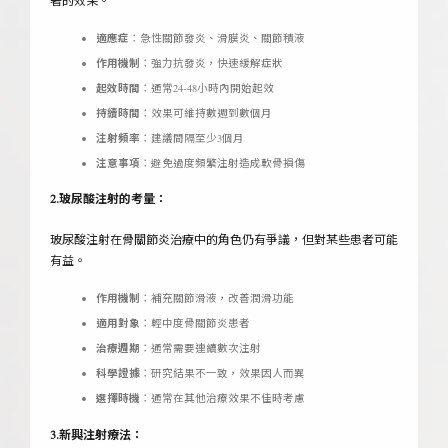
著的效果。
適應症
：急性關節發炎、滑膜炎、關節積液
作用機制
：強力抗發炎，快速緩解症狀
起效時間
：通常24-48小時內開始起效
持續時間
：效果可維持數週到數個月
注射頻率
：建議間隔至少3個月
注意事項
：避免過度頻繁注射造成軟骨損傷
2.玻尿酸注射的考量：
玻尿酸注射在骨關節炎治療中的角色仍有爭議，但對某些患者可能
有益。
作用機制
：補充關節滑液，改善潤滑功能
適用對象
：輕中度骨關節炎患者
治療週期
：通常需要連續數次注射
科學證據
：研究結果不一致，效果因人而異
選擇時機
：通常在其他治療效果不佳時考慮
3.新興注射療法：