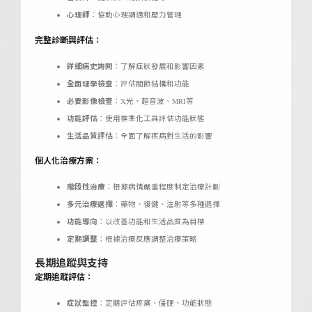
心理師
：協助心理調適和壓力管理
完整診斷與評估：
詳細病史詢問
：了解症狀發展和影響因素
全面理學檢查
：評估關節結構和功能
必要影像檢查
：X光、超音波、MRI等
功能評估
：使用標準化工具評估功能狀態
生活品質評估
：全面了解疾病對生活的影響
個人化治療方案：
階段性治療
：根據病情嚴重程度制定治療計劃
多元治療選擇
：藥物、復健、注射等多種選擇
功能導向
：以改善功能和生活品質為目標
定期調整
：根據治療反應調整治療策略
長期追蹤與支持
定期追蹤評估：
症狀監控
：定期評估疼痛、僵硬、功能狀態