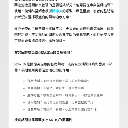
藥物治療是關節炎管理的重要組成部分，但需要在專業醫師指導下
使用。復健科醫師會根據
關節炎
的類型、嚴重程度、患者的整體健
康狀況來選擇最適合的藥物治療方案。
藥物治療的目標不僅是緩解症狀，更重要的是控制疾病進展、保護
關節功能。不同類型的關節炎需要不同的藥物策略，而且治療方案
可能需要根據病情變化進行調整。
非類固醇抗炎藥(NSAIDs)的合理使用：
NSAIDs是關節炎治療的基礎藥物，能夠有效緓解疼痛和發炎。然
而，長期使用需要注意潛在的副作用。
作用機制
：抑制環氧化酶，減少前列腺素產生
常用藥物
：布洛芬、萘普生、塞來昔布等
選擇考量
：根據患者年齡、腸胃狀況、心血管風險選擇
使用原則
：使用最低有效劑量，定期監控副作用
注意事項
：胃腸道、腎臟、心血管等系統的安全性
疾病調節抗風濕藥(DMARDs)的重要性：