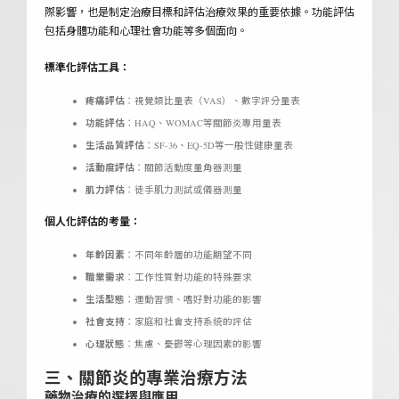
際影響，也是制定治療目標和評估治療效果的重要依據。功能評估
包括身體功能和心理社會功能等多個面向。
標準化評估工具：
疼痛評估
：視覺類比量表（VAS）、數字評分量表
功能評估
：HAQ、WOMAC等關節炎專用量表
生活品質評估
：SF-36、EQ-5D等一般性健康量表
活動度評估
：關節活動度量角器測量
肌力評估
：徒手肌力測試或儀器測量
個人化評估的考量：
年齡因素
：不同年齡層的功能期望不同
職業需求
：工作性質對功能的特殊要求
生活型態
：運動習慣、嗜好對功能的影響
社會支持
：家庭和社會支持系統的評估
心理狀態
：焦慮、憂鬱等心理因素的影響
三、關節炎的專業治療方法
藥物治療的選擇與應用