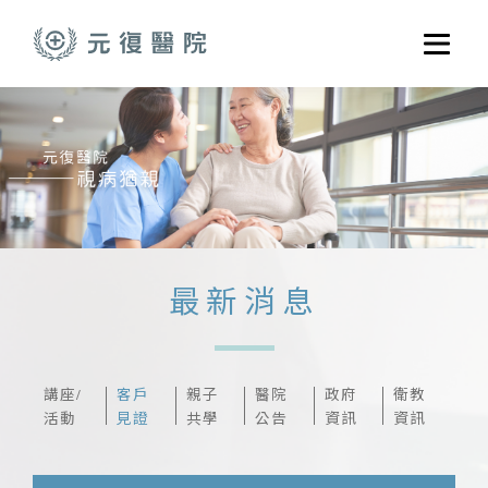
跳至主要內容
選單
關於元復
就醫指南
醫學門診
醫療養護服務
最新消息
健康共好
元復醫養體系
講座/
客戶
親子
醫院
政府
衛教
活動
見證
共學
公告
資訊
資訊