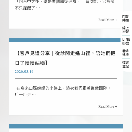
「回台中之後，還是要繼續復健喔。」 這句話，治療師
不只提醒了 …
門診
Read More +
時間
線上
掛號
LINE
掛號
看診
【客戶見證分享｜從診間走進山裡，陪她們把
進度
復健
日子慢慢站穩】
登記
2026.05.19
在烏來山區蜿蜒的小路上，這次我們跟著復健團隊，一
戶一戶走 …
Read More +