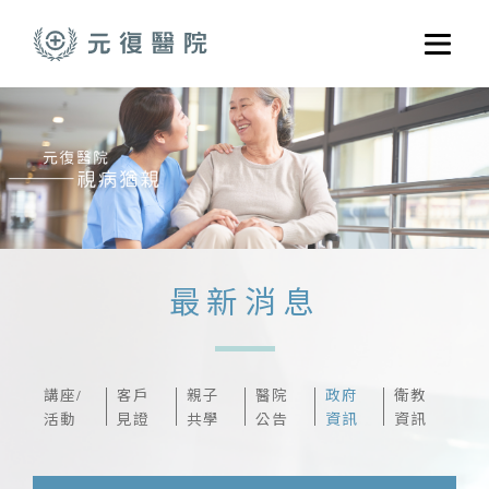
跳至主要內容
選單
關於元復
就醫指南
醫學門診
醫療養護服務
最新消息
健康共好
元復醫養體系
講座/
客戶
親子
醫院
政府
衛教
活動
見證
共學
公告
資訊
資訊