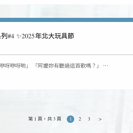
#4 ✨2025年北大玩具節
咿呀咿呀喲」 「阿嬤妳有聽過這首歌嗎？」 …
第 1 頁，共 3 頁
1
2
3
>