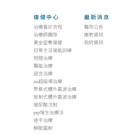
復健中心
最新消息
治療看診流程
醫院公告
治療師團隊
衛教資訊
黃金密集復健
政府資訊
日常生活復能訓練
物理治療
職能治療
語言治療
sis超磁場治療
聚焦式體外震波治療
放射式體外震波治療
玻尿酸注射
prp增生治療法
徒手治療
靜脈雷射