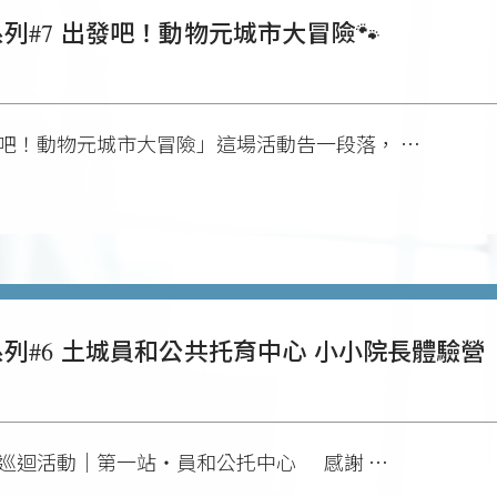
列#7 出發吧！動物元城市大冒險🐾
發吧！動物元城市大冒險」這場活動告一段落， …
列#6 土城員和公共托育中心 小小院長體驗營
生巡迴活動｜第一站・員和公托中心 ㅤ 感謝 …