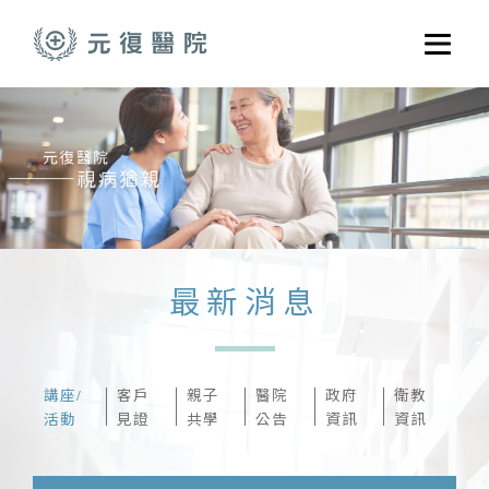
跳至主要內容
選單
關於元復
就醫指南
醫學門診
醫療養護服務
最新消息
健康共好
元復醫養體系
講座/
客戶
親子
醫院
政府
衛教
活動
見證
共學
公告
資訊
資訊