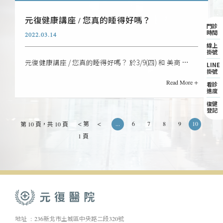
元復健康講座 / 您真的睡得好嗎？
門診
時間
2022.03.14
線上
掛號
元復健康講座 / 您真的睡得好嗎？ 於3/9(四) 和 美商 …
LINE
掛號
Read More +
看診
進度
復健
登記
< 第
<
...
6
7
8
9
10
第 10 頁，共 10 頁
1 頁
地址
236新北市土城區中央路二段320號