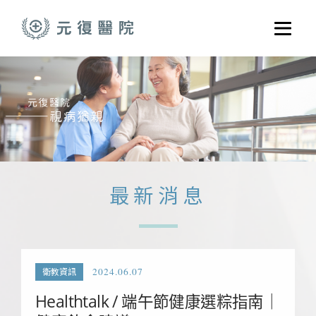
跳至主要內容
選單
關於元復
就醫指南
醫學門診
醫療養護服務
最新消息
健康共好
元復醫養體系
2024.06.07
衛教資訊
Healthtalk / 端午節健康選粽指南｜