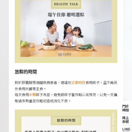
放粽的時間
對於肝膽腸胃相關疾病患者，建議在
食用粽子，且不再另
正餐時段
外食用米飯等主食。
每天食用
粽子為宜，避免將粽子當作點心或宵夜，以免一天攝
半顆
取過多熱量並在睡前造成消化不良。
門診
時間
線上
掛號
LINE