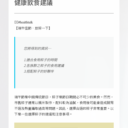
健康飲食建議
👩‍⚕
#healthtalk
【端午佳節．放粽一下】
您將得到的資訊…
1.適合食用粽子的時間
2.各族群之粽子的食用建議
3.搭配粽子的好夥伴
端午節是中國傳統節日，粽子是節日期間必不可少的美食。然而，
市售粽子通常以糯米製作，配料較為油膩，食用後可能會造成腸胃
不適及熱量攝取過高等問題。因此，選擇合適的粽子非常重要。以
下是一些選擇粽子的建議和注意事項。