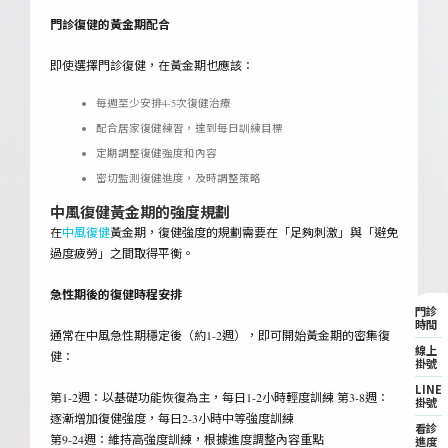
門診復健的黃金期配合
即使選擇門診復健，在黃金期也應該：
每週至少安排4-5次復健治療
配合居家復健練習，達到每日訓練目標
定期調整復健強度和內容
密切監測復健進度，及時調整策略
中風復健
黃金期的
強度規劃
在
中風復健
黃金期，復健強度的規劃需要在「足夠刺激」與「避免
過度疲勞」之間取得平衡。
急性期後的復健時程安排
門診
時間
通常在中風急性期穩定後（約1-2週），即可開始黃金期的密集復
線上
健：
掛號
LINE
第1-2週：以基礎功能恢復為主，每日1-2小時輕度訓練 第3-8週：
掛號
逐漸增加復健強度，每日2-3小時中等強度訓練
看診
第9-24週：維持高強度訓練，根據進度調整內容重點
進度