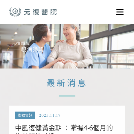
跳至主要內容
選單
關於元復
就醫指南
醫學門診
醫療養護服務
最新消息
健康共好
元復醫養體系
2025.11.17
衛教資訊
中風復健黃金期 ：掌握4-6個月的