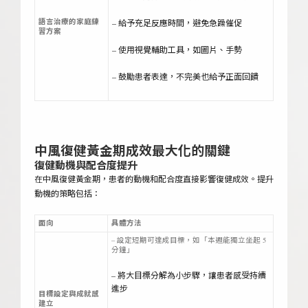
語言治療的家庭練
– 給予充足反應時間，避免急躁催促
習方案
– 使用視覺輔助工具，如圖片、手勢
– 鼓勵患者表達，不完美也給予正面回饋
中風復健
黃金
期成效最大化的關鍵
復健動機與配合度提升
在中風復健黃金期，患者的動機和配合度直接影響復健成效。提升
動機的策略包括：
面向
具體方法
– 設定短期可達成目標，如「本週能獨立坐起 5
分鐘」
– 將大目標分解為小步驟，讓患者感受持續
進步
目標設定與成就感
建立