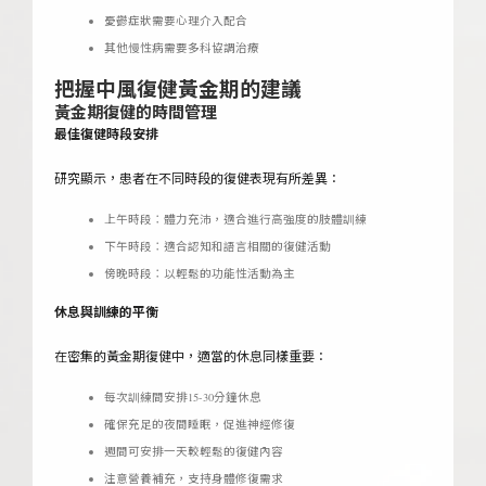
憂鬱症狀需要心理介入配合
其他慢性病需要多科協調治療
把握中風復健黃金期的建議
黃金期復健的時間管理
最佳復健時段安排
研究顯示，患者在不同時段的復健表現有所差異：
上午時段：體力充沛，適合進行高強度的肢體訓練
下午時段：適合認知和語言相關的復健活動
傍晚時段：以輕鬆的功能性活動為主
休息與訓練的平衡
在密集的黃金期復健中，適當的休息同樣重要：
每次訓練間安排15-30分鐘休息
確保充足的夜間睡眠，促進神經修復
週間可安排一天較輕鬆的復健內容
注意營養補充，支持身體修復需求