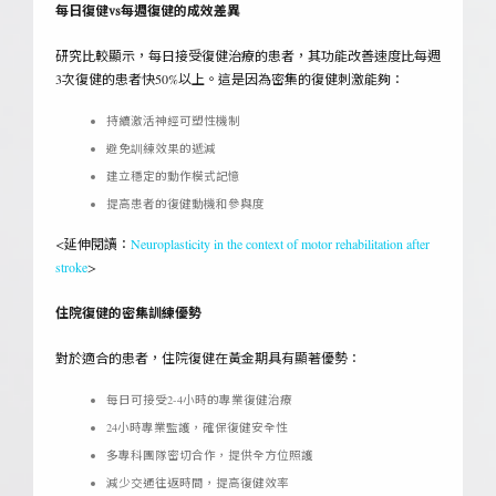
每日復健vs每週復健的成效差異
研究比較顯示，每日接受復健治療的患者，其功能改善速度比每週
3次復健的患者快50%以上。這是因為密集的復健刺激能夠：
持續激活神經可塑性機制
避免訓練效果的遞減
建立穩定的動作模式記憶
提高患者的復健動機和參與度
<延伸閱讀：
Neuroplasticity in the context of motor rehabilitation after
stroke
>
住院復健的密集訓練優勢
對於適合的患者，住院復健在黃金期具有顯著優勢：
每日可接受2-4小時的專業復健治療
24小時專業監護，確保復健安全性
多專科團隊密切合作，提供全方位照護
減少交通往返時間，提高復健效率