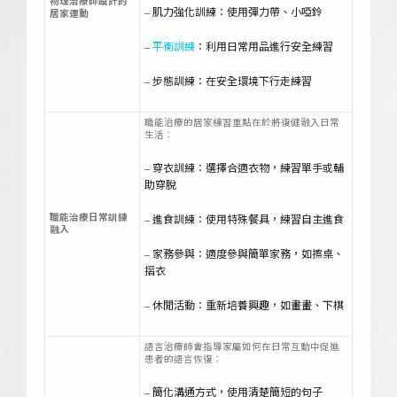
物理治療師設計的
– 肌力強化訓練：使用彈力帶、小啞鈴
居家運動
–
平衡訓練
：利用日常用品進行安全練習
– 步態訓練：在安全環境下行走練習
職能治療的居家練習重點在於將復健融入日常
生活：
– 穿衣訓練：選擇合適衣物，練習單手或輔
助穿脫
職能治療日常訓練
– 進食訓練：使用特殊餐具，練習自主進食
融入
– 家務參與：適度參與簡單家務，如擦桌、
摺衣
– 休閒活動：重新培養興趣，如畫畫、下棋
語言治療師會指導家屬如何在日常互動中促進
患者的語言恢復：
– 簡化溝通方式，使用清楚簡短的句子