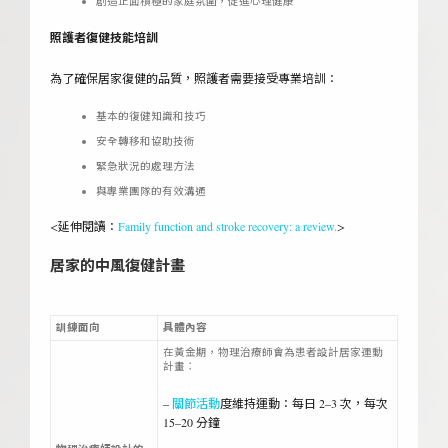
創造正面積極的家庭氛圍，促進心理健康
照護者復健技能培訓
為了確保居家復健的品質，照護者需要接受專業培訓：
基本的復健知識和技巧
安全轉移和協助技術
緊急狀況的處理方法
與專業團隊的有效溝通
<延伸閱讀：
Family function and stroke recovery: a review.
>
居家的中風復健計畫
訓練面向
具體內容
在黃金期，物理治療師會為患者設計居家運動
計畫：
–
關節活動
度維持運動：每日 2–3 次，每次
15–20 分鐘