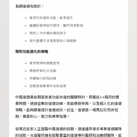
長期復健有助於：
維持已恢復的功能，避免退化
繼續促進神經可塑性，雖然效果較慢
預防二次中風的風險因子
提升整體生活滿意度和心理健康
預防功能退化的策略
維持規律的運動習慣
積極參與社交活動
持續進行認知訓練
定期接受專業評估和指導
中風復健黃金期是患者功能恢復的關鍵時刻，把握這4-6個月的寶
貴時間，透過密集的復健訓練、家庭積極參與，以及個人化的復健
策略，能夠顯著提升復健成效。記住，復健是一場馬拉松而非短
跑，需要耐心、毅力和專業指導。
如果您或家人正面臨中風復健的挑戰，建議儘早尋求專業復健團隊
的協助。元復醫院擁有經驗豐富的復健專科醫師和治療師團隊，能