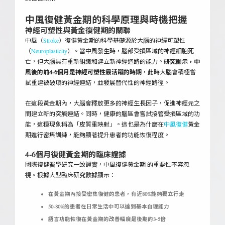
中風復健黃金期的科學原理與時機把握
神經可塑性與黃金復健期的關聯
中風（
Stroke
）復健黃金期的科學基礎源於大腦的神經可塑性
（
Neuroplasticity
）。當中風發生時，腦部受損區域的神經細胞死
亡，但大腦具有重新組織和建立新神經迴路的能力。
研究顯示，中
風後的前4-6個月是神經可塑性最活躍的時期
，此時大腦會積極嘗
試重建被破壞的神經連結，並發展替代性的神經路徑。
在這段黃金期內，大腦會釋放更多的神經生長因子，促進神經元之
間建立新的突觸連結。同時，健康的腦區會嘗試接管受損區域的功
能，這種現象稱為「皮質重映射」。這也是為什麼在
中風復健
黃金
期進行密集訓練，能夠顯著提升患者的功能恢復程度。
4-6個月復健黃金期的臨床證據
國際復健醫學研究一致證實，中風復健黃金期 的重要性不容忽
視。根據大型臨床研究數據顯示：
在黃金期內接受密集復健的患者，有近80%能夠獨立行走
50-80%的患者在日常生活中可以達到基本自理能力
語言功能恢復在黃金期的改善幅度是後期的3-5倍