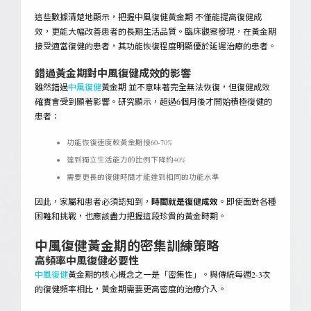
這些數據清楚地顯示，把握中風復健黃金期 不僅能提高復健成
效，更能大幅改善患者的長期生活品質。臨床觀察發現，在黃金期
接受適當復健的患者，其功能恢復程度明顯優於延遲治療的患者。
錯過黃金期對中風復健成效的影響
雖然錯過
中風復健
黃金期 並不意味著完全無法恢復，但復健成效
確實會受到顯著影響。研究顯示，超過6個月後才開始積極復健的
患者：
功能恢復速度較黃金期慢60-70%
達到獨立生活能力的比例下降約40%
需要更長的復健時間才能達到相同的功能水準
因此，家屬和患者必須認知到，
時間就是復健成效
。即使面對各種
困難和挑戰，也應該盡力把握這段珍貴的黃金時期。
中風復健
黃金期的密集訓練策略
高頻率中風復健必要性
中風復健
黃金期的核心概念之一是「密集性」。與傳統每週2-3次
的復健頻率相比，黃金期需要更高密度的治療介入。