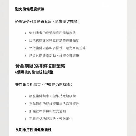
避免復健過度疲勞
過度疲勞可能適得其反，影響復健成效：
監測患者的疲勞程度和情緒狀態
出現過度疲勞時立即調整復健強度
保持復健內容的多樣性，避免單調乏味
結合休閒娛樂活動，維持心理健康
黃金期後的持續復健策略
6個月後的復健規劃調整
雖然黃金期結束，但復健仍需持續：
調整復健頻率，但維持定期訓練
重點轉向功能維持和生活品質提升
加強社區參與和社交活動
定期評估功能狀態，預防退化
長期維持性復健重要性