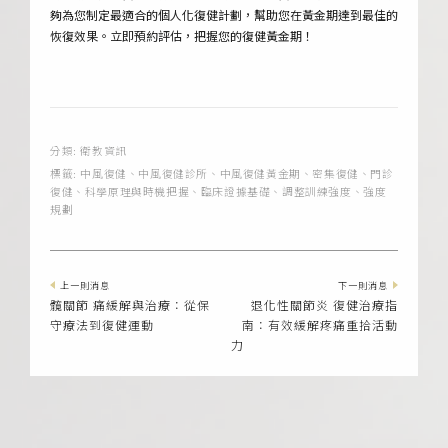
夠為您制定最適合的個人化復健計劃，幫助您在黃金期達到最佳的
恢復效果。立即預約評估，把握您的復健黃金期！
分類:
衛教資訊
標籤:
中風復健
、
中風復健診所
、
中風復健黃金期
、
密集復健
、
門診
復健
、
科學原理與時機把握
、
臨床證據基礎
、
調整訓練強度
、
強度
規劃
上一則消息
下一則消息
髖關節 痛緩解與治療：從保
退化性關節炎 復健治療指
守療法到復健運動
南：有效緩解疼痛重拾活動
力