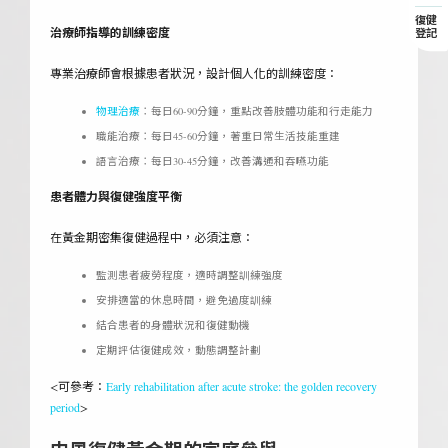
復健
治療師指導的訓練密度
登記
專業治療師會根據患者狀況，設計個人化的訓練密度：
物理治療
：每日60-90分鐘，重點改善肢體功能和行走能力
職能治療：每日45-60分鐘，著重日常生活技能重建
語言治療：每日30-45分鐘，改善溝通和吞嚥功能
患者體力與復健強度平衡
在黃金期密集復健過程中，必須注意：
監測患者疲勞程度，適時調整訓練強度
安排適當的休息時間，避免過度訓練
結合患者的身體狀況和復健動機
定期評估復健成效，動態調整計劃
<可參考：
Early rehabilitation after acute stroke: the golden recovery
period
>