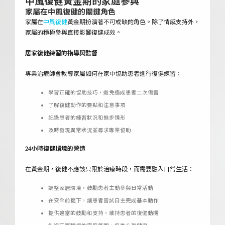
中風復健
黃金
期的家庭參與
家屬在中風復健的關鍵角色
家屬在
中風復健
黃金期扮演著不可或缺的角色。除了情感支持外，
家屬的積極參與直接影響復健成效。
居家復健練習的指導與監督
專業治療師會教導家屬如何在家中協助患者進行復健練習：
學習正確的協助技巧，避免造成患者二次傷害
了解復健動作的要點和注意事項
記錄患者的練習狀況和進步情形
及時發現異常狀況並尋求專業協助
24小時復健環境的營造
在黃金期，復健不應該只限於治療時段，而需要融入日常生活：
調整家居環境，鼓勵患者主動參與日常活動
在安全前提下，讓患者嘗試自主完成基本動作
提供適當的鼓勵和支持，維持患者的復健動機