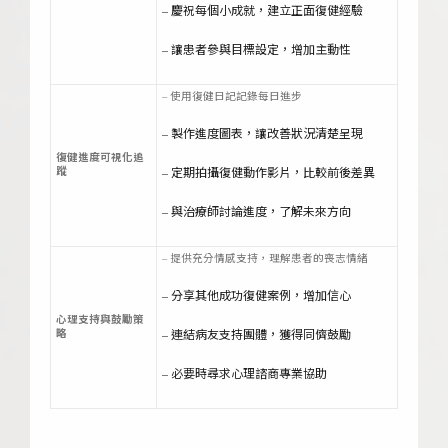
– 慶祝每個小成就，建立正面復健經驗
– 讓患者參與目標設定，增加主動性
– 使用復健日記記錄每日進步
– 製作進度圖表，讓改善狀況清楚呈現
復健進度可視化追
蹤
– 定期拍攝復健動作影片，比較前後差異
– 與治療師討論進度，了解未來方向
– 提供充分情感支持，理解患者的喪志情緒
– 分享其他成功復健案例，增加信心
心理支持與鼓勵策
略
– 連結病友支持團體，獲得同儕鼓勵
– 必要時尋求心理諮商專業協助