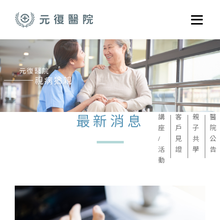
跳至主要內容
選單
關於元復
就醫指南
醫學門診
醫療養護服務
最新消息
講
客
親
醫
座
戶
子
院
健康共好
/
見
共
公
活
證
學
告
元復醫養體系
動