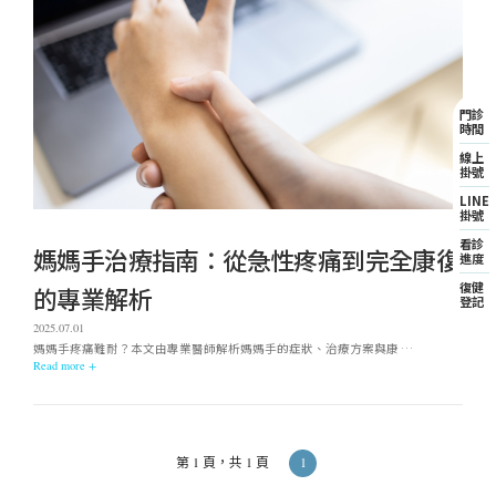
門診
時間
線上
掛號
LINE
掛號
看診
媽媽手治療指南：從急性疼痛到完全康復
進度
復健
的專業解析
登記
2025.07.01
媽媽手疼痛難耐？本文由專業醫師解析媽媽手的症狀、治療方案與康 …
Read more +
1
第 1 頁，共 1 頁