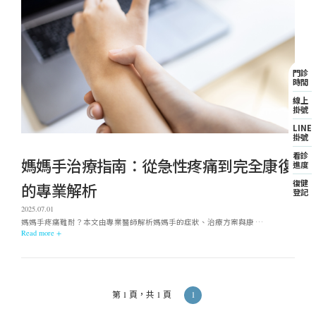
門診
時間
線上
掛號
LINE
掛號
看診
媽媽手治療指南：從急性疼痛到完全康復
進度
復健
的專業解析
登記
2025.07.01
媽媽手疼痛難耐？本文由專業醫師解析媽媽手的症狀、治療方案與康 …
Read more +
1
第 1 頁，共 1 頁