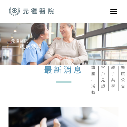
跳至主要內容
選單
關於元復
就醫指南
醫學門診
醫療養護服務
最新消息
講
客
親
醫
座
戶
子
院
健康共好
/
見
共
公
活
證
學
告
元復醫養體系
動