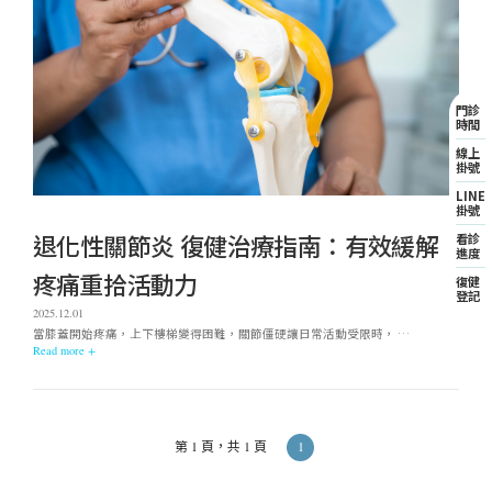
門診
時間
線上
掛號
LINE
掛號
看診
退化性關節炎 復健治療指南：有效緩解
進度
疼痛重拾活動力
復健
登記
2025.12.01
當膝蓋開始疼痛，上下樓梯變得困難，關節僵硬讓日常活動受限時， …
Read more +
1
第 1 頁，共 1 頁