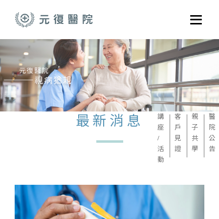
跳至主要內容
選單
關於元復
就醫指南
醫學門診
醫療養護服務
最新消息
講
客
親
醫
座
戶
子
院
健康共好
/
見
共
公
活
證
學
告
元復醫養體系
動