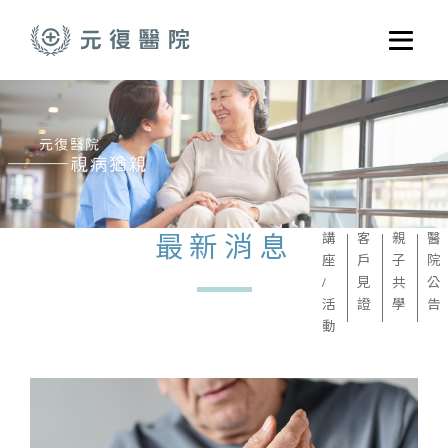
跳至主要內容
選單
關於元復
就醫指南
醫學門診
醫療養護服務
最新消息
講
客
親
醫
座
戶
子
院
健康共好
/
見
共
公
活
證
學
告
元復醫養體系
動