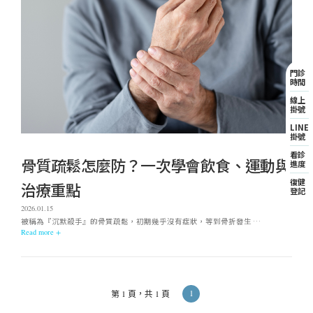
門診
時間
線上
掛號
LINE
掛號
看診
骨質疏鬆怎麼防？一次學會飲食、運動與
進度
復健
治療重點
登記
2026.01.15
被稱為『沉默殺手』的骨質疏鬆，初期幾乎沒有症狀，等到骨折發生 …
Read more +
1
第 1 頁，共 1 頁