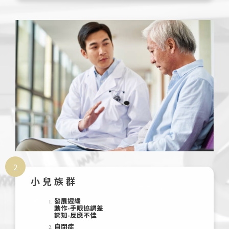
2
小兒族群
發展遲緩
動作-手眼協調差
認知-反應不佳
自閉症