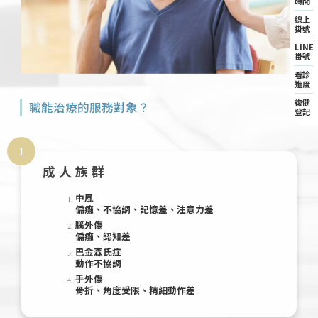
時間
線上
掛號
LINE
掛號
看診
進度
復健
職能治療的服務對象？
登記
1
成人族群
中風
偏癱、不協調、記憶差、注意力差
腦外傷
偏癱、認知差
巴金森氏症
動作不協調
手外傷
骨折、角度受限、精細動作差