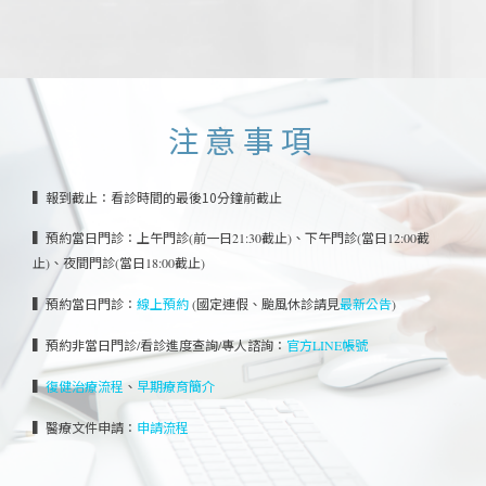
注意事項
▍報到截止：看診時間的最後10分鐘前截止
▍預約當日門診：
上午門診(前一日21:30截止)、
下午門診(當日12:00截
止)、
夜間門診(當日18:00截止)
▍預約當日門診：
線上預約
(國定連假、颱風休診請見
最新公告
)
▍預約非當日門診/看診進度查詢/專人諮詢：
官方LINE帳號
▍
、
復健治療流程
早期療育簡介
▍醫療文件申請：
申請流程