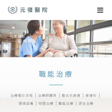
跳至主要內容
選單
關於元復
就醫指南
醫學門診
醫療養護服務
健康共好
職能治療
元復醫養體系
治療看診流程
治療師團隊
整合式復健
復健科
環境設備
物理治療
職能治療
語言治療