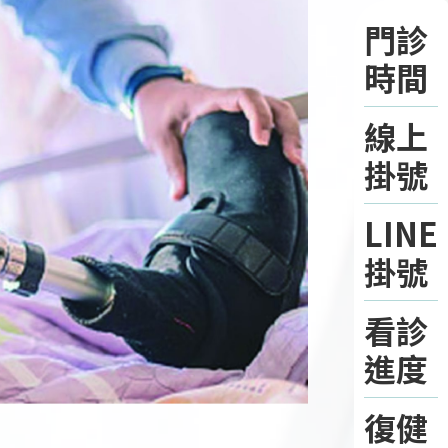
門診
時間
線上
掛號
LINE
掛號
看診
進度
復健