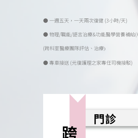
● 一週五天，一天兩次復健 (3小時/天)
● 物理/職能/語言治療&功能醫學營養補給(
(跨
科室醫療團隊評估、治療)
● 專車接送 (元復護理之家專任司機接駁)