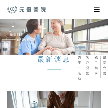
跳至主要內容
選單
關於元復
就醫指南
醫學門診
醫療養護服務
最新消息
講
客
親
醫
座
戶
子
院
健康共好
/
見
共
公
活
證
學
告
元復醫養體系
動