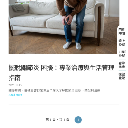
門診
時間
線上
掛號
LINE
掛號
看診
擺脫關節炎 困擾：專業治療與生活管理
進度
復健
指南
登記
2025.10.15
關節疼痛、僵硬影響日常生活？深入了解關節炎 症狀、類型與治療 …
Read more +
1
第 1 頁，共 1 頁